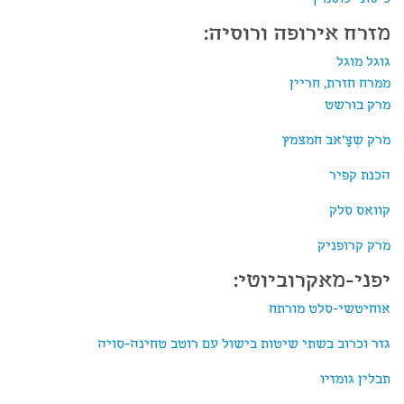
מזרח אירופה ורוסיה:
גוגל מוגל
ממרח חזרת, חריין
מרק בורשט
מרק שְצָ'אבּ חמצמץ
הכנת קפיר
קוואס סלק
מרק קרופניק
יפני-מאקרוביוטי:
אוחיטשי-סלט מורתח
גזר וכרוב בשתי שיטות בישול עם רוטב טחינה-סויה
תבלין גומזיו