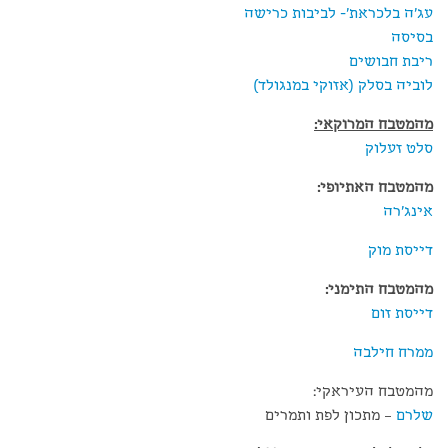
עג'ה בלכראת'- לביבות כרישה
בסיסה
ריבת חבושים
לוביה בסלק (אזוקי במנגולד)
מהמטבח המרוקאי:
סלט זעלוק
מהמטבח האתיופי:
אינג'רה
דייסת מוק
מהמטבח התימני:
דייסת זום
ממרח חילבה
מהמטבח העיראקי:
שלרם
– מתכון לפת ותמרים