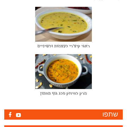
ראגי קיצ'רי לעצמות ולשיניים
מרק לחיזוק פלג גוף תחתון
שתפו