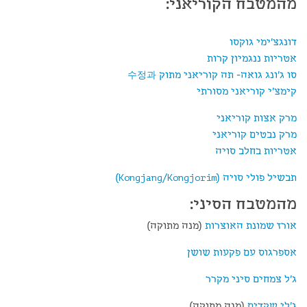
מהמטבח הקוריאני:
דונגצ'ימי גוקסו
אטריות ננגמיון קרות
סו ג'ונג גואה- תה קוריאני מתוק 수정과
קימצ'י קוריאני מסורתי
מרק אצות קוריאני
מרק נבטים קוריאני
אטריות בחלב סויה
תבשיל פולי סויה (Kongjang/Kongjorim)
מהמטבח הסיני:
אורז שמונת האוצרות
(מנה מתוקה)
אספרגוס עם פקעות שושן
ג'ל צמחים סיני מקרר
ג'לי שקדים
(מנה מתוקה)