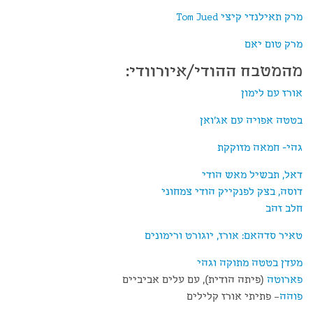
מרק תאילנדי קיצי
Tom Jued
מרק טום יאם
מהמטבח ההודי/איורוודי:
אורז עם לימון
בטטה אפויה עם אג'ואן
גהי- חמאה מזוקקת
דאל, תבשיל מאש הודי
דוסה, בצק לפנקייק הודי צמחוני
חלב זהב
טאיר סדהאם: אורז, יוגורט ורימונים
מעדן בטטה מתוקה וגהי
פארוטה
(פיתה הודית), עם עלים אביביים
פוהה
– פתיתי אורז קלילים