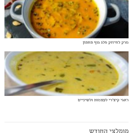
מרק לחיזוק פלג גוף תחתון
ראגי קיצ'רי לעצמות ולשיניים
מומלצי החודש