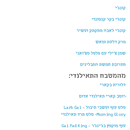
קונג'י
קונג'י בקר קנטונזי
קונג'י לאבה מתקתק ועשיר
מרק דלעת ומאש
שמן צ'ילי עם פלפל סצ'ואני
תערובת חמשת התבלינים
מהמטבח התאילנדי:
דלורית בקארי
רוטב קארי תאילנדי אדום
סלט עוף ועשבי תיבול – Larb Gai
Morning Glory- סלט תרד תאילנדי
עוף מוקפץ בג'ינג'ר – Gai Pad King