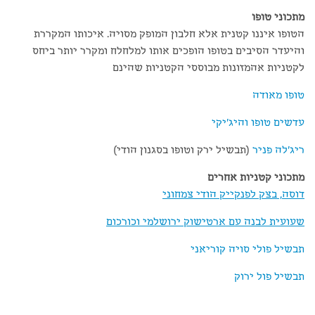
מתכוני טופו
הטופו איננו קטנית אלא חלבון המופק מסויה. איכותו המקררת
והיעדר הסיבים בטופו הופכים אותו למלחלח ומקרר יותר ביחס
לקטניות אהמזונות מבוססי הקטניות שהינם
טופו מאודה
עדשים טופו והיג'יקי
ריג'לה פניר
(תבשיל ירק וטופו בסגנון הודי)
מתכוני קטניות אחרים
דוסה, בצק לפנקייק הודי צמחוני
שעועית לבנה עם ארטישוק ירושלמי וכורכום
תבשיל פולי סויה קוריאני
תבשיל פול ירוק