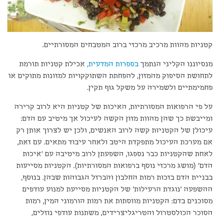
קטניות מהוות מרכיב מרכזי ברוב המטבחים המסורתיים.
מנסיוננו הקליני הנתמך
בספרות המדעית,
אכילת קטניות תורמת
לתחושת הסיפוק מהמזון, להפחתת השתוקקויות למזונות מתוקים או
פחמימתיים ולשמירה על משקל גוף תקין.
על פי הרפואות המסורתיות, האיכות של קטניות היא לרוב קרירה
ומייבשת כך שהן מהוות מזון הקשה לעיכול אך מיטיב עם הדם:
עיכולן של הקטניות קשה לרוב האנשים, ולכן יש לצרוך אותן רק
אם מערכת העיכול מתפקדת היטב ולאחר עיבוד מתאים. עם זאת,
לאחת שהקטניות כבר נספגו, השפעתן לרוב מיטיבה עם 'איכות
הדם' (מושג מרכזי נוסף ברפואות המסורתיות). הקטניות מסייעות
בבניית הדם בזכות רמות החלבון והברזל הגבוהות שבהן. בנוסף,
ההשפעה 'נוגדת הרעילות' של הקטניות מסייעת למנוע עודפים
מסוכנים בדם: הקטניות מווסתות את רמות הורמוני המין, רמות
הסוכר הכולסטרול והטריגליצרידים, משתנות עודפי נוזלים,