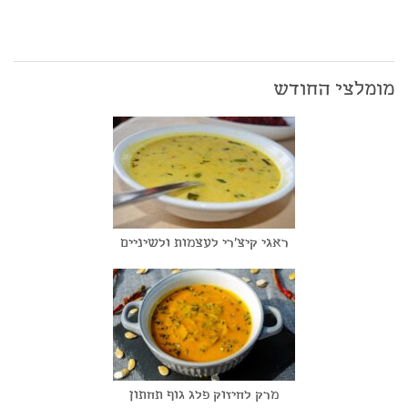
מומלצי החודש
ראגי קיצ'רי לעצמות ולשיניים
מרק לחיזוק פלג גוף תחתון