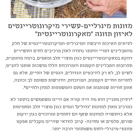
מזונות מינרליים-עשירי מיקרונוטריינטים
לאיזון תזונה "מאקרונוטריינטית"
לעיתים האיכות היבשה המינרלית-המיקרונוטריינטית של חלק
מהתבלינים דמויי הזעתר נועדה לאזן מרכיבים לחים העשירים
דווקא במאקרונוטריינטים כגון מוצרי חלב ומאפים. ברמה מהותנית,
תערובות התבלינים הקטנות והמרוכזות הללו מושכות אותנו להביט,
לשים לב, לא רק להיבטים הגדולים, הגסים של החיים, אלא גם
לחוויות החיים הקטנות, המרוכזות, הדורשות תשומת לב וכוונה,
אותן חוויות שנותנות את הטעם והמשמעות למזון ולחיים*.
*רעיון מעניין הוא מה היה קורה אם היינו משתמשים בזעתר לא
כמרכיב מאזן למזונות "גדולים" וגסים כגון מוצרי חלב ופחמימות
אלא כהעשרה למזונות שאף הם דחוסים ומרוכזים כגון ירקות
שורש, סלטים או טחינה- קרוב לוודאי שהיינו מקבלים אפקט
תזונתי-מינרלי-דחוס משמעותי הרבה יותר.