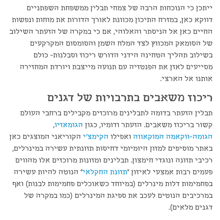
ייתכן כי הנוכחות הרבה של צמחי תבלין ממשפחת השפתניים
דווקא כאן, במזרח התיכון מכוונת לאורך הדורות את מוחות ונפשות
החיים כאן אל הניסתר והאלוהי, אם כי במקרה של הזעתר השילוב
של הסומאק המכווץ לצד המלח השמן והסומסום המקרקעים
בשילוב תהליך הטחינה הידני הדורש ריכוז וסבלנות- כולם
מסייעים לאזן את הפנטזיה עם תנועה מייצבת ויורדת המחזירה
אותנו אל הארצי.
ריכוז משאבים בתרבויות של דגנים
תבלין הזעתר בדומה לתבלינים מרוכזים מקבילים ברחבי העולם
קשור בריכוז משאבים. הזעתר ודומיו, כגון
הגומאזיו
,
הגומה-ווקאמה
המוקאווה
ואפילו
הקימצ'י
הקוריאני המוצגים כאן
באתר מוסיפים למזון היומיומי דחיסות תזונתית עשירה במינרלים,
רכיבי תזונה ונוגדי חימצון. תבלינים ומזונות מרוכזים אלו מהווים
פעמים רבות אמצעי לאיזון "
תזונת החקלאי
" הנוטה להיות עשירה
בפחמימות דלות מינרלים (במיוחד כשאוכלים פחמימות לבנות) ואף
במרכיבים הנוטים לעכב את ספיגת המינרלים (כמו במקרה של
דגנים מלאים).