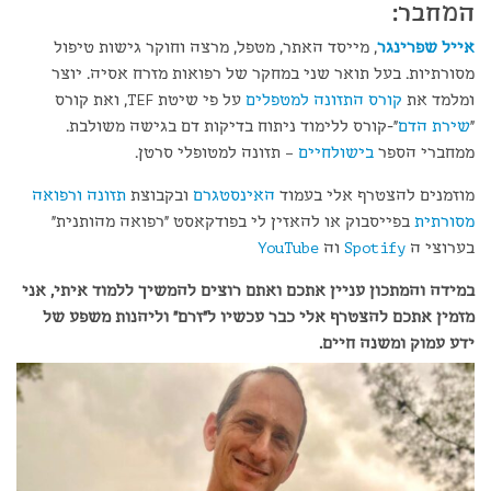
המחבר:
אייל שפרינגר
, מייסד האתר, מטפל, מרצה וחוקר גישות טיפול
מסורתיות. בעל תואר שני במחקר של רפואות מזרח אסיה. יוצר
ומלמד את
קורס התזונה למטפלים
על פי שיטת TEF, ואת קורס
"
שירת הדם
"-קורס ללימוד ניתוח בדיקות דם בגישה משולבת.
ממחברי הספר
בישולחיים
– תזונה למטופלי סרטן.
מוזמנים להצטרף אלי בעמוד
האינסטגרם
ובקבוצת
תזונה ורפואה
מסורתית
בפייסבוק או להאזין לי בפודקאסט "רפואה מהותנית"
בערוצי ה
Spotify
וה
YouTube
במידה והמתכון עניין אתכם ואתם רוצים להמשיך ללמוד איתי, אני
מזמין אתכם
להצטרף אלי כבר עכשיו ל"זרם"
ו
ליהנות משפע של
ידע עמוק ומשנה חיים.