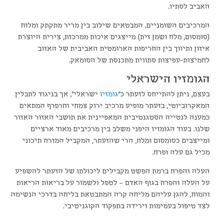
האביב לסתיו.
המרכיבים השומניים, המבטאים שילוב בין מריר מתקתק ומלוח
(סומסום, מלח ושמן זית) מייצגים איכות ממרכזת, צירית היוצרת
איזון ותיווך בין החריפות הארומטית האביבית של האזוב
לחמיצות-עפיצות סתווית מתכנסת של הסומאק.
הגומזיו הישראלי
בעצם, ניתן להתייחס לזעתר כ"
גומזיו
ישראלי", אך בניגוד לתבלין
המאקרוביוטי, בזעתר מופיע מרכיב ירוק צמחי וחרפרף המתאים
כמענה לנטייה הסטגנטיבית המאפיינית את תושבי האזור האזור
שלנו. בעוד הגומזיו היפני משלב בין מרכיבים מאוד ארציים
ומייצבים כסומסום ומלח, הרי שהזעתר, המקביל המזרח תיכוני
מכיל גם עלה ופרח.
העלה והפרח ברמת הפשט מקבילים ליכולתו של הזעתר להשפיע
על העלה והפרח בגוף האדם – לטפל ולשמור על בריאות הריאות
והמוח, להגן עליהם מליחה קרה המתבטאת בליחה בדרכי הנשימה
לצד טיפול בעמימות וירידה בתפקוד הקוגניטיבי.