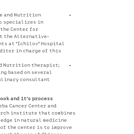
ne and Nutrition
ho specializes in
 the Center for
t the Alternative-
ts at "Ichilov" Hospital
editor in charge of this
nd Nutrition therapist;
ing based on several
culinary consultant
ok and it's process:
heba Cancer Center and
earch institute that combines
ledge in natural medicine
 of the center is to improve