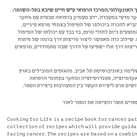
 האונקולוגי,המרכז הרפואי ע"ש חיים שיבא בתל-השומר:
ר מדעי במעבדה, ידע מעמיק ברפואה טבעית עם מחקר
ביא להכרה ביכולתו של הטיפול בצמחי מרפא סיניים,
וצעים כיום לחולי סרטן, בד בבד עם יכולתו של הטיפול
 שילוב כזה מאפשר ליצור פריצות דרך ברמה של פיתוח
פריצות דרך אלו ישפיעו על הדרך שבה מתמודדים, מרפאים
לימה באוניברסיטת תל אביב. מהגופים המובילים בארץ
קדמיזציה, סטנדרטיזציה ומחקר בתחומי הרפואה
שים תרם ליצירת הקשר בין המעורבות ביצירת הספר.
ספרים אשר הוציאה את הספר לאור
Cooking for Life is a recipe book for cancer pat
collection of recipes which will provide guida
facing cancer. The recipes are based on a combi