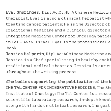
Eyal Shpringer
, Dipl.Ac.Cl.Hb: A Chinese Medici
therapist, Eyal is also a clinical herbalist w
treating cancer patients; He is The Director of
Traditional Medicine and a Clinical director a
Integrated Medicine Center for Oncology patien
in Tel – Aviv, Israel. Eyal is the professional 
book.
Jessica Halperin
, Dipl.Ac: AChinese Medicine a
Jessica is a Chef specializing in healthy cook
traditional medical theories. Jessica is our 
throughout the writing process.
The bodies supporting the publication of the bo
THE TAL CENTER FOR INTEGRATIVE MEDICINE
, The S
Institute of Oncology; The Tal Center is a res
scientific laboratory research, in-depth know
along with hands on clinical research. The goal