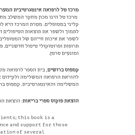
מרכז טל לרפואה אינטגרטיבית המערך
מרכז טל הינו מכון מחקר המשלב מחק
קליני במטופלים. מטרת המרכז היא לה
לתמוך ולשפר את תוצאות הטיפולים המ
לשפר את איכות חייהם של המטופלים.
תרופות ופרוטוקולי טיפול חדשניים. 
ומונעים סרטן.
קמפוס ברושים
, בית הספר לרפואה מש
להוראת הרפואה המשלימה ולקידום א
המשלימה והאינטגרטיבית. קמפוס ברו
הוצאת פוקוס ספרי בריאות
: הוצאת ה
ients; this book is a
nce and support for those
nation of several