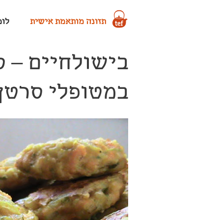
תזונה מותאמת אישית
לומד
בישולחיים – ס
במטופלי סרטן