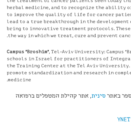
the treatment of cancer patients seen today th
herbal medicine, and to recognize the ability o
to improve the quality of life for cancer patie
lead to a true breakthrough in the development o
bring to innovative treatment protocols. Thes
the way in which we treat, cure and prevent canc
Campus "Broshim"
, Tel-Aviv University: Campus "B
schools in Israel for practitioners of Integra
the Training Center at the Tel Aviv University.
promote standardization and research in compl
medicine.
ספר באתר
סינית
, אתר קהילת המטפלים ברפואה
YNET