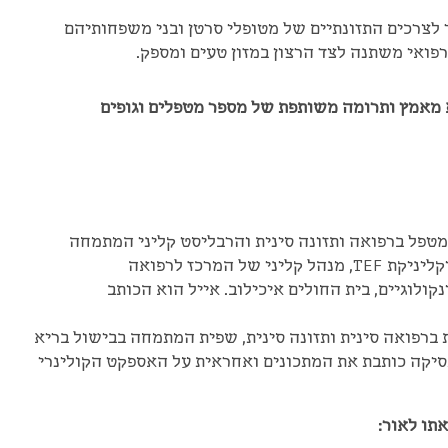
לצרכים התזונתיים של מטופלי סרטן ובני משפחותיהם
רפואי משתנה לצד הרצון במזון טעים ומספק.
 מאמץ ותרומה משותפת של מספר מטפלים וגופים
Dipl.Ac.Cl., מטפל ברפואה ותזונה סינית והרבליסט קליני המתמחה
בטיפול בחולי סרטן. מנהל אתר וקליניקת TEF, מנהל קליני של המרכז לרפואה
לוגיים, בית החולים איכילוב. אייל הוא הכותב
 מטפלת ברפואה סינית ותזונה סינית, שפית המתמחה בבישול בריא
גסיקה כותבת את המתכונים ואחראית על האספקט הקולינרי
תו לאור: