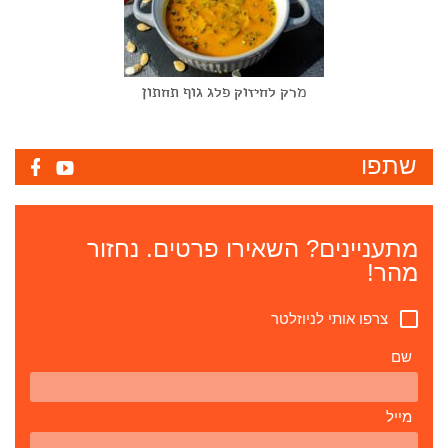
מרק לחיזוק פלג גוף תחתון
שתפו
מתעניינים? השאירו פרטים. נחזור
מהר!
צרפו אותי לניוזלטר
שם
מייל