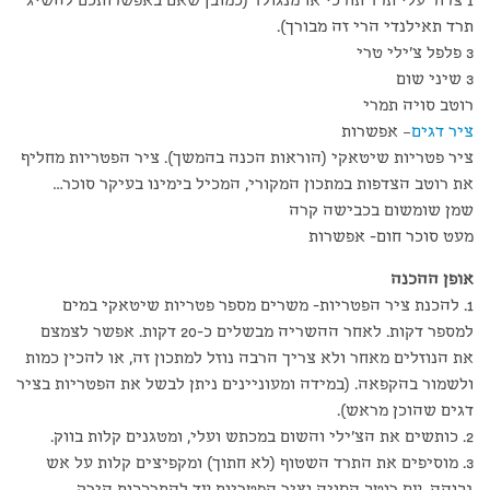
1 צרור עלי תרד תורכי או מנגולד (כמובן שאם באפשרותכם להשיג
תרד תאילנדי הרי זה מבורך).
3 פלפל צ'ילי טרי
3 שיני שום
רוטב סויה תמרי
ציר דגים
– אפשרות
ציר פטריות שיטאקי (הוראות הכנה בהמשך). ציר הפטריות מחליף
את רוטב הצדפות במתכון המקורי, המכיל בימינו בעיקר סוכר…
שמן שומשום בכבישה קרה
מעט סוכר חום- אפשרות
אופן ההכנה
1. להכנת ציר הפטריות- משרים מספר פטריות שיטאקי במים
למספר דקות. לאחר ההשריה מבשלים כ-20 דקות. אפשר לצמצם
את הנוזלים מאחר ולא צריך הרבה נוזל למתכון זה, או להכין כמות
ולשמור בהקפאה. (במידה ומעוניינים ניתן לבשל את הפטריות בציר
דגים שהוכן מראש).
2. כותשים את הצ'ילי והשום במכתש ועלי, ומטגנים קלות בווק.
3. מוסיפים את התרד השטוף (לא חתוך) ומקפיצים קלות על אש
גבוהה, עם רוטב הסויה וציר הפטריות עד להתרככות הירק,