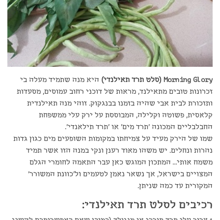
Morning Glory (סלט תרד תאילנדי)
היא מנה שתמיד מעלה בי
זכרונות טובים מתאילנד, מראות של דוכני רחוב עמוסים, מסעדות
ותזכורת לבית אבי שהיה בזמנו בבנגקוק. זוהי מנה תאילנדית
קלאסית, פשוטה וקלילה, המבוססת על ירק עלי ממשפחת
החבלבליים המכונה 'תרד מים' או 'תרד תילאנדי'.
שמו של הירק מעיד על צמיחתו במקומות השופעים מים כגון גדות
נהרות ונחלים. יש משהו מאוד רענן ונקי במנה הזו אשר תמיד
משמח אותי… המתכון המוגש כאן עבר התאמה לחומרי הגלם
המצויים בישראל, אך נשאר נאמן לטעמים ול'כוונת המשורר'
המקורית עד כמה שניתן.
רכיבים לסלט תרד תאילנדי: