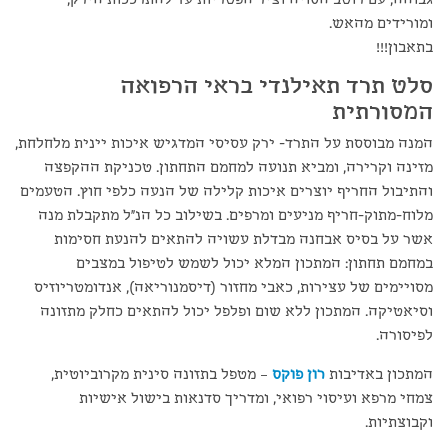
ומורידים מהאש.
בתאבון!!!
סלט תרד תאילנדי בראי הרפואה
המסורתית
המנה מבוססת על התרד- ירק עסיסי המדגיש איכות יינית מלחלחת,
מזינה וקרירה, ומביא תנועה למחמם התחתון. טכניקת ההקפצה
והתיבול החריף יוצרים איכות קלילה של הנעה כלפי חוץ. הטעמים
מלוח-מתוק-חריף מניעים ומרפים. בשילוב כל הנ"ל מתקבלת מנה
אשר על בסיס אבחנה מבדלת עשויה להתאים להנעת חסימות
במחמם תחתון: המתכון המלא יכול לשמש לטיפול במצבים
מסויימים של עצירות, כאבי מחזור (דיסמנוריאה), אנדומטריוזיס
וסיאטיקה. המתכון ללא שום ופלפל יכול להתאים כחלק מתזונה
לפיסורה.
המתכון באדיבות
רון פוקס
– מטפל בתזונה סינית מקרוביוטית,
צמחי מרפא ועיסוי רפואי, ומדריך סדנאות בישול אישיות
וקבוצתיות.