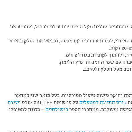
יר בינוני במים עד לגובה 2 ס"מ מהתחתית. להניח מעל המים פרח אידוי מברזל, ולהביא את
האידוי, לכסות את הסיר עם מכסה, ולבשל את הסלק באידוי
חתוך לקוביות בגודל 2 ס"מ.
רה עם שמן החמניות ומיץ הלימון.
וטב מעל הסלק ולערבב.
רצה וחוקר גישות טיפול מסורתיות. בעל תואר שני במחקר
את
קורס התזונה למטפלים
על פי שיטת TEF, ואת קורס "
שירת
 בגישה משולבת. ממחברי הספר
בישולחיים
– תזונה למטופלי