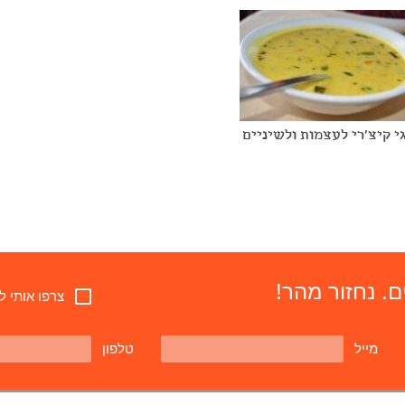
י קיצ'רי לעצמות ולשיניים
. נחזור מהר!
צרפו אותי ל
מייל
טלפון