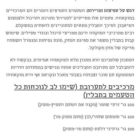
דגש על עפיצות ומרירות:
הטעמים העפיצים והמרים הם המרכזיים
במוקאווה. טעמים אלו מסייעים 'לסגירת' מערכת העיכול ולצמצום
התיאבון. לפיכך התבלין מתאים למעוניינים להפחית במשקלם.
רבים ממרכיבי המוקווה הינם ממריצי עיכול ונוגדי טפילים. שימוש
קבוע בתבלין משפר את ספיגת המזון, מונע נפיחות ומנטרל השפעה
מזיקה של מזון מקולקל.
המתכון שלפניכם הוא מתכון מלא למוקאווה אמיתית. בבקשה לא
להתבלבל עם תערובת התבלינים אותה מגישים במסעדות הודיות
המומתקת עם סוכר וצבועה בצבעי מאכל ונקראת אף היא מוקאווה!
מרכיבים לתערובת (שימו לב לנוכחות כל
הטעמים בתבלין)
100 גר' זרעי שומר (מקנה את הטעם העפיץ-מתוק)
100 גר' סומסום שחור/לבן (טעם מתוק-מר)
100 גר' גרעיני דלעת-(טעם מר-מתוק)