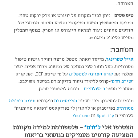
הארוחה.
טיפ טעים
– ניתן לפזר מוקווה על יוגורט או מרק ירקות טחון.
המרקם המתפצפץ הטעם הפיקנטי והצבע הצהוב הזרחני של
הזרעים מהווים ניגוד למראה היוגורט או המרק. בנוסף התבלין
מסייע לעיכול היוגורט.
המחבר:
אייל שפרינגר
, מייסד האתר, מטפל, מרצה וחוקר גישות טיפול
מסורתיות. בעל תואר שני במחקר של רפואות מזרח אסיה. יוצר
ומלמד את
קורס התזונה למטפלים
על פי שיטת TEF, ואת קורס
"
שירת הדם
"-קורס ללימוד ניתוח בדיקות דם בגישה משולבת.
ממחברי הספר
בישולחיים
– תזונה למטופלי סרטן.
מוזמנים להצטרף אלי בעמוד
האינסטגרם
ובקבוצת
תזונה ורפואה
מסורתית
בפייסבוק או להאזין לי בפודקאסט "רפואה מהותנית"
בערוצי ה
Spotify
וה
YouTube
הצטרפו אלי
ל"זרם"
– פלטפורמת למידה מקוונת
המציעה קורסים מעמיקים בנושאי בריאות