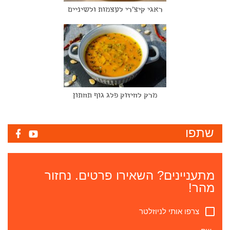
ראגי קיצ'רי לעצמות ולשיניים
מרק לחיזוק פלג גוף תחתון
שתפו
מתעניינים? השאירו פרטים. נחזור
מהר!
צרפו אותי לניוזלטר