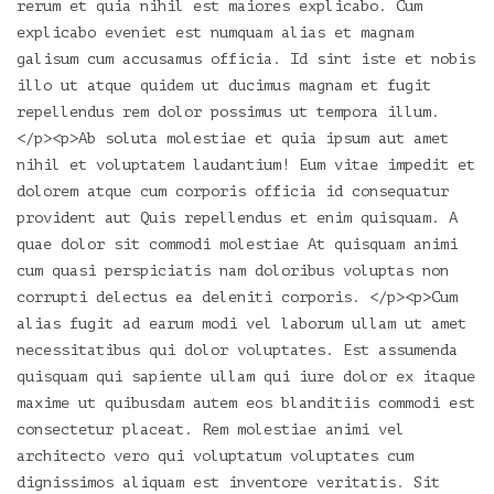
rerum et quia nihil est maiores explicabo. Cum
explicabo eveniet est numquam alias et magnam
galisum cum accusamus officia. Id sint iste et nobis
illo ut atque quidem ut ducimus magnam et fugit
repellendus rem dolor possimus ut tempora illum.
</p><p>Ab soluta molestiae et quia ipsum aut amet
nihil et voluptatem laudantium! Eum vitae impedit et
dolorem atque cum corporis officia id consequatur
provident aut Quis repellendus et enim quisquam. A
quae dolor sit commodi molestiae At quisquam animi
cum quasi perspiciatis nam doloribus voluptas non
corrupti delectus ea deleniti corporis. </p><p>Cum
alias fugit ad earum modi vel laborum ullam ut amet
necessitatibus qui dolor voluptates. Est assumenda
quisquam qui sapiente ullam qui iure dolor ex itaque
maxime ut quibusdam autem eos blanditiis commodi est
consectetur placeat. Rem molestiae animi vel
architecto vero qui voluptatum voluptates cum
dignissimos aliquam est inventore veritatis. Sit