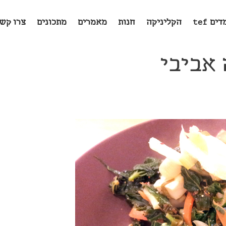
ים tef
הקליניקה
חנות
מאמרים
מתכונים
צרו קש
 אביבי