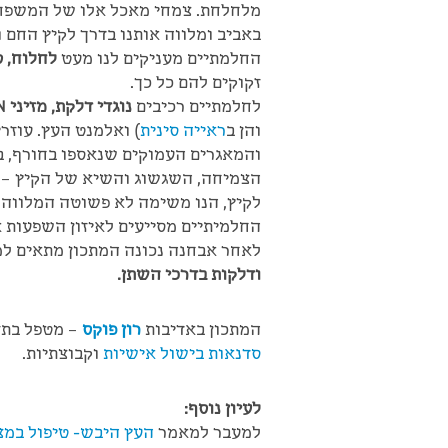
מלחלחת. צמחי מאכל אלו של המשפחה נ
באביב ומלווה אותנו בדרך לקיץ החם 
החלמתיים מעניקים לנו מעט
לחלוח, ס
זקוקים להם כל כך.
לחלמתיים רכיבים
נוגדי דלקת, מזיני YIN ומלחלחים
והן ב
ראייה סינית
) ואלמנט העץ. עוז
והמאגרים העמוקים שנאספו בחורף, ב
הצמיחה, השגשוג והשיא של הקיץ – 
לקיץ, הנו משימה לא פשוטה המלווה לע
החלמיתיים מסייעים לאיזון השפעות א
לאחר אבחנה נכונה המתכון מתאים למ
ודלקות בדרכי השתן.
המתכון באדיבות
רון פוקס
– מטפל בתזו
סדנאות בישול אישיות
וקבוצתיות.
לעיון נוסף:
למעבר למאמר