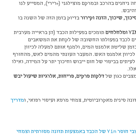
יחנים בהרכב ובמרקם מוצילגני (=רירי), המסייע לנו
והיבש.
יכוך, שיכוך, הזנה וקירור
בדיוק בזמן הזה של השנה בו
תומכים בפעילות הכבד (הן בראייה מערבית
רים לכבד בפעולתו החשובה של לקחת את המשאבים
זמן שליטת אלמנט המים, ולמנף אותם למעלה לכיוון
לכיוון אלמנט האש. המעבר העונתי מהמים לאש, מהחורף
יתים בביטוי של חום ייבוש וחיכוך יתר על המידה, ואילו
לו.
צבים כגון של
דלקות פרקים, פריחות, אלרגיות שיעול יבש
נה סינית מאקרוביוטית, צמחי מרפא ועיסוי רפואי, ו
מדריך
העץ היבש- טיפול במצבי חוסר Yin של הכבד באמצעות תזונה מסורתית וצמחי