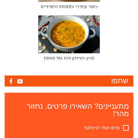
ראגי קיצ'רי לעצמות ולשיניים
מרק לחיזוק פלג גוף תחתון
שתפו
מתעניינים? השאירו פרטים. נחזור
מהר!
צרפו אותי לניוזלטר