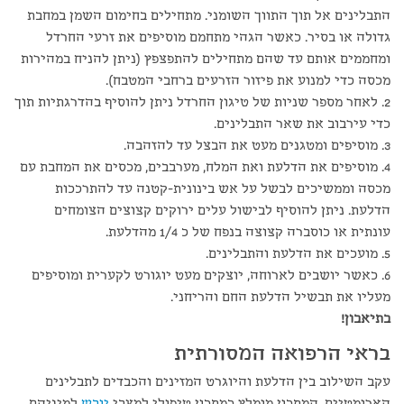
התבלינים אל תוך התווך השומני. מתחילים בחימום השמן במחבת
גדולה או בסיר. כאשר הגהי מתחמם מוסיפים את זרעי החרדל
ומחממים אותם עד שהם מתחילים להתפצפץ (ניתן להניח במהירות
מכסה כדי למנוע את פיזור הזרעים ברחבי המטבח).
2. לאחר מספר שניות של טיגון החרדל ניתן להוסיף בהדרגתיות תוך
כדי עירבוב את שאר התבלינים.
3. מוסיפים ומטגנים מעט את הבצל עד להזהבה.
4. מוסיפים את הדלעת ואת המלח, מערבבים, מכסים את המחבת עם
מכסה וממשיכים לבשל על אש בינונית-קטנה עד להתרככות
הדלעת. ניתן להוסיף לבישול עלים ירוקים קצוצים הצומחים
עונתית או כוסברה קצוצה בנפח של כ 1/4 מהדלעת.
5. מועכים את הדלעת והתבלינים.
6. כאשר יושבים לארוחה, יוצקים מעט יוגורט לקערית ומוסיפים
מעליו את תבשיל הדלעת החם והריחני.
בתיאבון!
בראי הרפואה המסורתית
עקב השילוב בין הדלעת והיוגרט המזינים והכבדים לתבלינים
הארומטיים, המתכון מומלץ כמתכון טיפולי למצבי
יובש
למיניהם