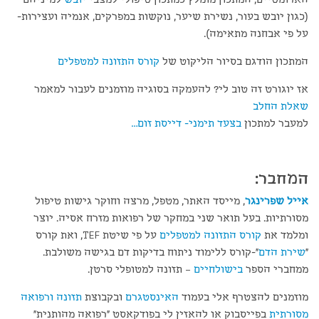
(כגון יובש בעור, נשירת שיער, נוקשות במפרקים, אנמיה ועצירות-
על פי אבחנה מתאימה).
המתכון הודגם בסיור הליקוט של
קורס התזונה למטפלים
אז יוגורט זה טוב לי? להעמקה בסוגיה מוזמנים לעבור למאמר
שאלת החלב
למעבר למתכון
בצעד תימני- דייסת זום…
המחבר:
אייל שפרינגר
, מייסד האתר, מטפל, מרצה וחוקר גישות טיפול
מסורתיות. בעל תואר שני במחקר של רפואות מזרח אסיה. יוצר
ומלמד את
קורס התזונה למטפלים
על פי שיטת TEF, ואת קורס
"
שירת הדם
"-קורס ללימוד ניתוח בדיקות דם בגישה משולבת.
ממחברי הספר
בישולחיים
– תזונה למטופלי סרטן.
מוזמנים להצטרף אלי בעמוד
האינסטגרם
ובקבוצת
תזונה ורפואה
מסורתית
בפייסבוק או להאזין לי בפודקאסט "רפואה מהותנית"