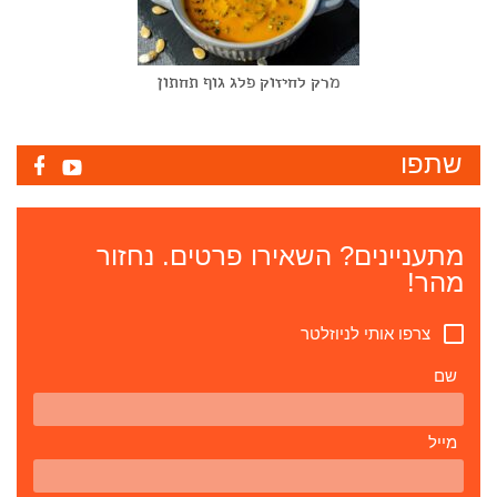
מרק לחיזוק פלג גוף תחתון
שתפו
מתעניינים? השאירו פרטים. נחזור
מהר!
צרפו אותי לניוזלטר
שם
מייל