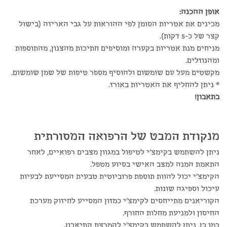
אופן ההכנה:
מכינים את אטריות הסומן לפי ההוראות על גבי האריזה (בישול
קצר של כ-5 דקות).
מניחים מנת אטריות בקערה ומוסיפים חתיכות מהצנון, מהתוספות
ומהנוזלים.
מקשטים מעל עם שומשום ולהוסיף מספר טיפות של שמן שומשום.
* ניתן להחליף את האטריות באורז.
בתאבון!
מנקודת המבט של הרפואה המסורתית
ניתן להשתמש בקימצ'י לטיפול במגוון מצבים רפואיים, לאחר
התאמת המנה למצב האישי בסיוע מטפל.
הקימצ'י יכול להוות תוספת פרוביוטית טבעית המסייעת לבעיות
עיכול וספיגה שונות.
הקוריאנים מתייחסים לקימצ'י כמזון המסייע לחיזוק מערכת
החיסון ולמניעת מחלות החורף.
כמו כן, ניתן להשתמש בקימצ'י להמרצת התיאבון.