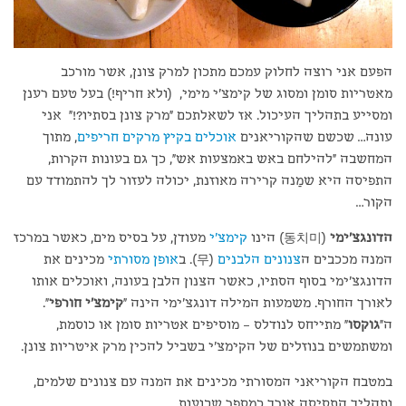
הפעם אני רוצה לחלוק עמכם מתכון למרק צונן, אשר מורכב
מאטריות סומן ומסוג של קימצ'י מימי, (ולא חריף!) בעל טעם רענן
ומסייע בתהליך העיכול. אז לשאלתכם "מרק צונן בסתיו?!" אני
עונה… שכשם שהקוריאנים
אוכלים בקיץ מרקים חריפים
, מתוך
המחשבה "להילחם באש באמצעות אש", כך גם בעונות הקרות,
התפיסה היא שמַנה קרירה מאוזנת, יכולה לעזור לך להתמודד עם
הקור…
הדונגצ'ימי
(동치미) הינו
קימצ'י
מעודן, על בסיס מים, כאשר במרכז
המנה מככבים ה
צנונים הלבנים
(무). ב
אופן מסורתי
מכינים את
הדונגצ'ימי בסוף הסתיו, כאשר הצנון הלבן בעונה, ואוכלים אותו
לאורך החורף. משמעות המילה דונגצ'ימי הינה "
קימצ'י חורפי
".
ה"
גוקסו
" מתייחס לנודלס – מוסיפים אטריות סומן או כוסמת,
ומשתמשים בנוזלים של הקימצ'י בשביל להכין מרק איטריות צונן.
במטבח הקוריאני המסורתי מכינים את המנה עם צנונים שלמים,
ותהליך התסיסה אורך כמספר שבועות.