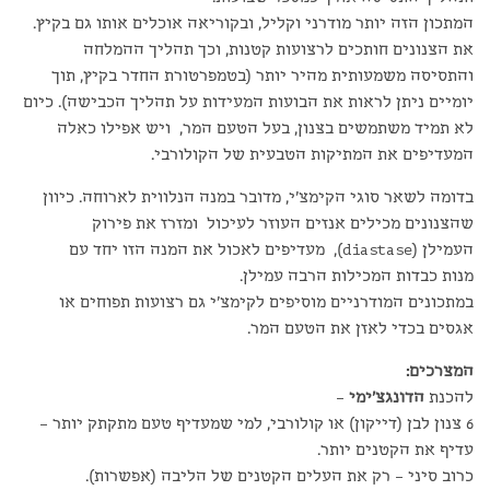
המתכון הזה יותר מודרני וקליל, ובקוריאה אוכלים אותו גם בקיץ.
את הצנונים חותכים לרצועות קטנות, וכך תהליך ההמלחה
והתסיסה משמעותית מהיר יותר (בטמפרטורת החדר בקיץ, תוך
יומיים ניתן לראות את הבועות המעידות על תהליך הכבישה). כיום
לא תמיד משתמשים בצנון, בעל הטעם המר, ויש אפילו כאלה
המעדיפים את המתיקות הטבעית של הקולורבי.
בדומה לשאר סוגי הקימצ'י, מדובר במנה הנלווית לארוחה. כיוון
שהצנונים מכילים אנזים העוזר לעיכול ומזרז את פירוק
העמילן (diastase), מעדיפים לאכול את המנה הזו יחד עם
מנות כבדות המכילות הרבה עמילן.
במתכונים המודרניים מוסיפים לקימצ'י גם רצועות תפוחים או
אגסים בכדי לאזן את הטעם המר.
המצרכים:
להכנת
הדונגצ'ימי
–
6 צנון לבן (דייקון) או קולורבי, למי שמעדיף טעם מתקתק יותר –
עדיף את הקטנים יותר.
כרוב סיני – רק את העלים הקטנים של הליבה (אפשרות).