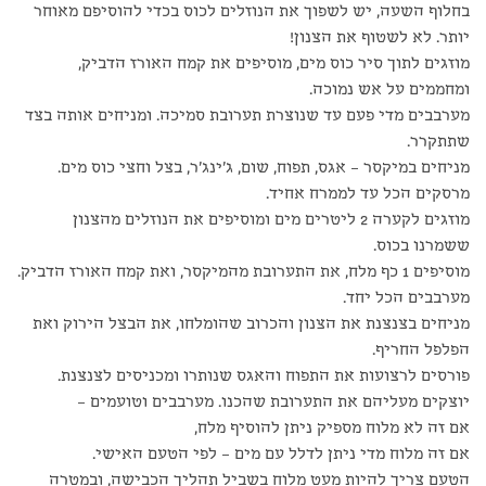
בחלוף השעה, יש לשפוך את הנוזלים לכוס בכדי להוסיפם מאוחר
יותר. לא לשטוף את הצנון!
מוזגים לתוך סיר כוס מים, מוסיפים את קמח האורז הדביק,
ומחממים על אש נמוכה.
מערבבים מדי פעם עד שנוצרת תערובת סמיכה. ומניחים אותה בצד
שתתקרר.
מניחים במיקסר – אגס, תפוח, שום, ג'ינג'ר, בצל וחצי כוס מים.
מרסקים הכל עד לממרח אחיד.
מוזגים לקערה 2 ליטרים מים ומוסיפים את הנוזלים מהצנון
ששמרנו בכוס.
מוסיפים 1 כף מלח, את התערובת מהמיקסר, ואת קמח האורז הדביק.
מערבבים הכל יחד.
מניחים בצנצנת את הצנון והכרוב שהומלחו, את הבצל הירוק ואת
הפלפל החריף.
פורסים לרצועות את התפוח והאגס שנותרו ומכניסים לצנצנת.
יוצקים מעליהם את התערובת שהכנו. מערבבים וטועמים –
אם זה לא מלוח מספיק ניתן להוסיף מלח,
אם זה מלוח מדי ניתן לדלל עם מים – לפי הטעם האישי.
הטעם צריך להיות מעט מלוח בשביל תהליך הכבישה, ובמטרה