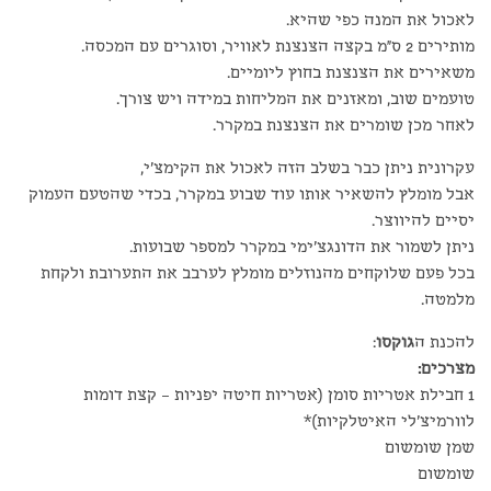
לאכול את המנה כפי שהיא.
מותירים 2 ס"מ בקצה הצנצנת לאוויר, וסוגרים עם המכסה.
משאירים את הצנצנת בחוץ ליומיים.
טועמים שוב, ומאזנים את המליחות במידה ויש צורך.
לאחר מכן שומרים את הצנצנת במקרר.
עקרונית ניתן כבר בשלב הזה לאכול את הקימצ'י,
אבל מומלץ להשאיר אותו עוד שבוע במקרר, בכדי שהטעם העמוק
יסיים להיווצר.
ניתן לשמור את הדונגצ'ימי במקרר למספר שבועות.
בכל פעם שלוקחים מהנוזלים מומלץ לערבב את התערובת ולקחת
מלמטה.
להכנת ה
גוקסו
:
מצרכים:
1 חבילת אטריות סומן (אטריות חיטה יפניות – קצת דומות
לוורמיצ'לי האיטלקיות)*
שמן שומשום
שומשום