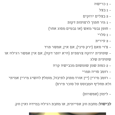
– 1 כרישה
– 1 בצל
– 3 בצלים ירוקים
– 1 גזר חתוך לרצועות דקות
– חופן נבטי מאש (או נבטים מסוג אחר)
– 1 סלרי
– 3 עירית
– צ'וי סאם (ירק סיני), אם אין, אפשר תרד
– שעועית ירוקה צרפתית (היא יותר דקה), אם אין אפשר רגילה או
שעועית שלג
– 2 כפות שמן שומשום מכבישה קרה
– רוטב סויה תמרי
– רוטב מירין (יין אורז מתוק לתיבול, מומלץ להשיג מירין אמיתי
ולא תחליף המבוסס על סוכר תירס)
– לימון (אפשרות)
לבישול:
מחבת ווק אסייתית, או מחבת רגילה במידה ואין ווק.