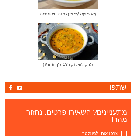
ראגי קיצ'רי לעצמות ולשיניים
מרק לחיזוק פלג גוף תחתון
שתפו
מתעניינים? השאירו פרטים. נחזור
מהר!
צרפו אותי לניוזלטר