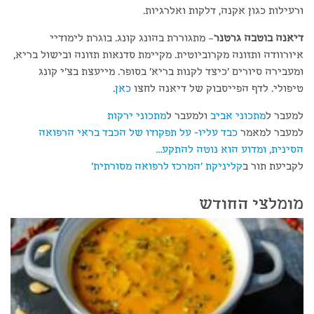
ורעילות כגון אקנה, דלקות ואלרגיות.
דיאנה בוטבה גרטנר
– מתגוררת בהונג קונג. בוגרת לימודיי
איורוודה ותזונה מקרוביוטית. מקיימת סדנאות תזונה ובישול בריא,
ומעבירה סיורים 'כיצד לקנות בריא' בסופר. מייעצת בצ'י קונג
טיפולי. לדף הפייסבוק של דיאנה לחצו
כאן
.
למעבר ל
מתכוני אביב
ולמעבר ל
מתכוני ירקות
למעבר למאמר
כבד עליו- על תפקודו של הכבד בראי הרפואה
הסינית, ומדוע הוא נוטה להתקע…
לקביעת תור ב
קליניקת 'המרכז לרפואה מסורתית'
מומלצי החודש