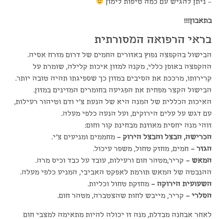
– ניתן להגיש עם כמה טיפות לימון
בתאבון!!!
בראי הרפואה המסורתית
הבישול בהקפצה נפוץ באזורים החמים של דרום מזרח אסיה.
ההקפצה באופן כללי, מקנה למזון איכות קלילה, שומרת על
קרירותו, מרככת את הסיבים במזון כך שספיגתו תהיה טובה יותר.
הבישול הקצר מפחית את הפגיעה בחומרים המזינים במזון.
האיכות הכללית של המנה היא של הנעת צ'י ודם וטיהור רעילות,
עם דגש על עלים הירוקים, ועל הנעה כלפי מעלה.
זוהי מנה יחסית מאוזנת מבחינת קור וחום:
הכרישה, הבצל והבצל הירוק –
מחממים ומניעים צ'י.
הגזר –
חמים, מחזק טחול, משפר עיכול.
המאש –
קריר,מטהר חום ורעילות, עובד על כבד וכיס מרה.
ההנבטה של המאש תורמת לאפקט האביבי, המניע כלפי מעלה.
השעועית הירוקה –
מחזקת טחול וכליות.
הסלרי –
קריר, מייבש לחות שהצטברה, מטהר חום.
לאחר אבחנה מבדלת, מנה זו יכולה להיות מתאימה למצבי חום