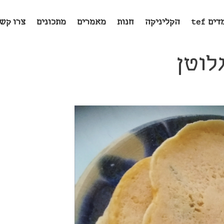
ים tef
הקליניקה
חנות
מאמרים
מתכונים
צרו קש
לוטן