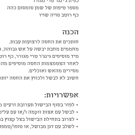
כפית ג'ינגר טרי מגורר
מספר טיפות של שמן סומסום כהה
כף רוטב סויה שויו
הכנה
חותכים את החסה לרצועות עבות.
מחממים מחבת יבשה על אש גבוהה, ו
מיד מוסיפים גינג'ר טרי מגורר, כף רוט
לאחר הצטמצמות החסה מוסיפים מהר 
מסירים מהאש ואוכלים.
חשוב לא לבשל ולכווץ את החסה יותר 
אפשרויות:
• לפזר בסוף הבישול תערובת זרעים מע
• לבשל עם אצות ווקמה ו/או עם עלים 
• לצרוב בתחילת הבישול בצל קצוץ ב
• לשלב עם דגן מבושל, או טופו/טמפה