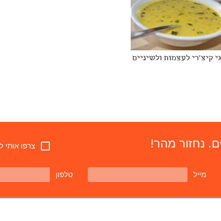
י קיצ'רי לעצמות ולשיניים
. נחזור מהר!
צרפו אותי ל
מייל
טלפון