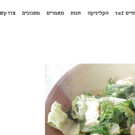
ים tef
הקליניקה
חנות
מאמרים
מתכונים
צרו קש