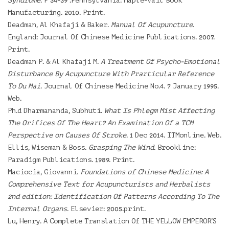
Syndrome
. P 34-39 .Pennsylvania: Maple-Vail Book
Manufacturing. 2010. Print.
Deadman, Al Khafaji & Baker.
Manual Of Acupuncture
.
England: Journal Of Chinese Medicine Publications. 2007.
Print.
Deadman P. & Al Khafaji M.
A Treatment Of Psycho-Emotional
Disturbance By Acupuncture With Prarticular Reference
To Du Mai
. Journal Of Chinese Medicine No.4. 7 January 1995.
Web.
Ph.d Dharmananda, Subhuti.
What Is Phlegm Mist Affecting
The Orifices Of The Heart? An Examination Of a TCM
Perspective on Causes Of Stroke
. 1 Dec 2014. ITMonline. Web.
Ellis, Wiseman & Boss.
Grasping The Wind
. Brookline:
Paradigm Publications. 1989. Print.
Maciocia, Giovanni.
Foundations of Chinese Medicine: A
Comprehensive Text for Acupuncturists and Herbalists
2nd edition: Identification Of Patterns According To The
Internal Organs
. Elsevier: 2005.print.
Lu, Henry. A Complete Translation Of THE YELLOW EMPEROR'S