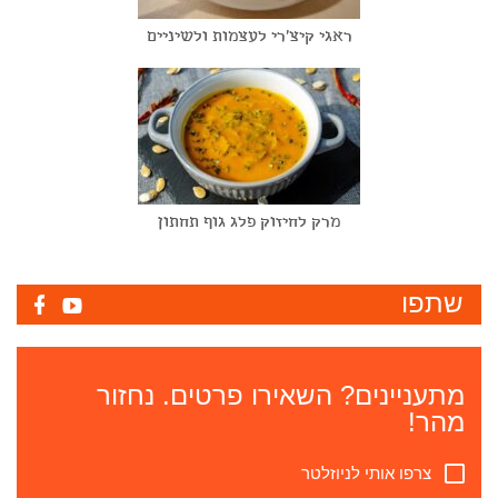
ראגי קיצ'רי לעצמות ולשיניים
מרק לחיזוק פלג גוף תחתון
שתפו
מתעניינים? השאירו פרטים. נחזור
מהר!
צרפו אותי לניוזלטר