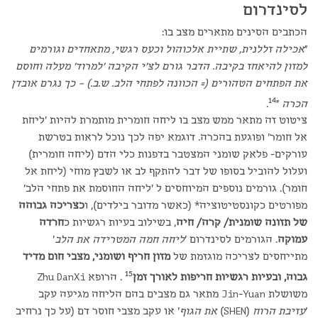
לסינדרום
הכתבים הסינים מתארים מצב בו:
"
אכילה זללנית, שתיית אלכוהול וכעס רגשי, מתאחדים וגורמים
למזון להיאחז בקיבה. הדבר גורם לצ'י הקיבה 'למרוד' מעלה וחוסם
את הפתחים הטהורים (= הכוונה לפתחי הלב. ש.ב.) – כך נגרם אובדן
14
הכרה
"
.
ציטוט זה מתאר ממש מצב בו ליחה חומרית מותמרת להיות 'ליחת
אל חומר' ופוגעת בהכרה. דוגמא יפה לכך נוכל לראות בטרשת
עורקים- פלאק שומני המצטבר בדפנות כלי הדם (ליחה חומרית)
ועלול להוביל בסופו של דבר להתקף לב או לשבץ מוחי (ליחת אל
חומר). גורמים נוספים המיוחסים ל 'ליחה החוסמת את פתחי הלב'
מפורטים כקונסטיטוציה* (כאשר מדובר בילדים), ו
כצריכה גבוהה
של תזונה שומנית/ קרה/ חיה
, בשילוב בעיות רגשיות כ
חרדה
עמוקה
. הגורמים לסינדרום '
ליחה חמה המטרידה את הלב
'
מתייחסים לצריכה מוגזמת של
מזון חריף ושומני, מצבי חום מדיד
15
גבוה, ובעיות רגשיות חריפות לאורך זמן
. הרופא Zhu DanXi
משושלת Jin-Yuan מתאר גם מצבים בהם הליחה מגיעה עקב
'
עזיבת הרוח
(SHEN)
את הגוף
' או עקב מצבי חוסר דם (על כך נרחיב