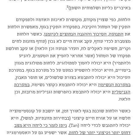
2
באיברים כליות ושלפוחית השתן)
.
הלחות, כפי שצוין מקודם, מקושרת לאיכות האדמה ולתפקודם
התקין של הטחול והקיבה. בתפקודה התקין בגוף, מאפשרת הלחות
את
התנועה, הסיכוך וההגנה הנחוצים לקיומנו
. כאשר הלחות
מצטברת לכדי עודף, עקב אורח חיים לא נכון (עודף מזונות לחים
וקרים, חשיפה לאקלים לח, העדר תנועה וכן הלאה) או עקב חולשת
תפקודו של הטחול (אשר אחראי להפיץ את הטעמים, להניע
ולהתמיר) היא יכולה להפוך לפתולוגית. ללחות פתולוגית מגוון
ביטויים, והיא יכולה להשפיע כמעט על כל מערכת בגוף. במערכת
העיכול היא יכולה להתבטא בצורת שלשולים, או חוסר תאבון,
במערכת הנשימה
היא יכולה להתבטא כקוצר נשימה,
במערכת
הגניטלית
היא יכולה להתבטא כהפרשות וגניליות מרובות, וכן
הלאה.
כאשר הלחות שוכנת בגוף לאורך זמן, או יושבת על קונסטיטוציה
חלשה או על אורח חיים קיצוני (בבחירות תזונתיות, למשל), היא
יכולה להתגבש לכדי ליחה (Tan).
ניתן לומר כי ליחה היא מצב
דחוס יותר וקיצוני יותר של לחות
, אשר ישפיע גם על האסטרטגיה