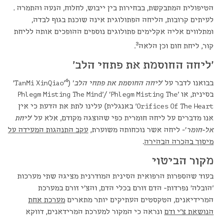
הטיפולית המתבקשת, בבחירות בין ייבוש, לחלוח, הנעה והתמרה .
לעיתים קרובות, הליחה הפתולוגית אינה שוכנת בגוף לבדה,
ומתלווים אליה אקלימים פתולוגים נוספים ההופכים אותה לליחת
3
קור, ליחת חום וכן הלאה
.
'ליחה החוסמת את פתחי הלב'
4
בבואנו לדבר על '
ליחה החוסמת את פתחי הלב
' (
'TanMi XinQiao'
בסינית, או 'Phlegm Misting The Mind'/ 'Phlegm Misting The
Orifices Of The Heart' באנגלית) עלינו לתת את הדעת כי אין
אנו מדברים על ליחה חומרית כפי שהוצגה מקודם, אלא על '
ליחת
אל-חומר
'- ליחה אשר נוכחותה משוערת,
עקב התנהגות המעידה על
מיסוך בהכרה הבהירה
.
מקור הביטוי
בעוד שהספרות הרפואית הסינית המודרנית מציגה שתי מערכות
'הובלה' נפרדות- הדם זורם בכלי הדם, והצ'י זורם במערכת
המרידיאנים, הטקסטים העתיקים יותר מתארים
מערכת אחת
הנושאת צ'י ודם
ונראה כי המקור למערכת המרידאנים, דווקא