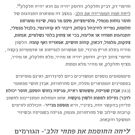
12
וחיפוי דק, דביק וחלקלק. הדופק יהיה גם הוא יהיה חלקלק
.
ליחה חמה המטרידה את הלב
– במצב זה מתוארת התנהגות של
חוסר נוחות מנטלי, פלפיטציות, טעם מר בפה, שינה מופרעת
חלומות, נטייה להיבהל בקלות, דיבור לא קוהרנטי, בלבול מנטלי,
התנהגות חפוזה או אלימה, בכי או צחוק בלתי נשלטים, אנחות,
צעקות, מלמול, דכאון, קהות חושים, אפאזיה ואף קומה
. הלשון
תהיה בעלת חריץ מרכזי, עם אפשרות לנפיחות או אדמומיות בקצה ,
וחיפוי צהוב דביק. הדופק יהיה או מהיר, מלא וחלקלק, או מהיר,
מציף וחלקלק, או מהיר מלא ומתוח.
סימפטומים נוספים המשויכים כיום לסינדרום, ואינם מופיעים
בתסמינים המתוארים מעלה, הם סחרחורות, אבדן חושי פתאומי
(כגון
אבדן שמיעה, טשטוש ראיה, פגיעה בחוש הטעם, חוסר יכולת
לדבר
)
נעילת לסתות ולשון נוקשה
. אחת המחלות המעניינות לחשוב
עליהן בהקשר הזה, בעיניי, היא
תופעת מנייר
– הכוללת לעיתים
קרובות שילוב של סחרחורות, טנטון, פגיעה בשמיעה ובשיווי
המשקל והקאות.
'
ליחה החוסמת את פתחי הלב
'- הגורמים