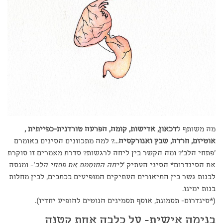
מה משותף ל
דכאון, אדישות, קומה, הפרעה טורדנית-כפייתית ,
אוטיזם, חרדה, שבץ ואנורקסיה
…? למה מתכוונים הסינים באומרם
'פתחי הלב'? ומה הקשר בין ליחה לרגשות? סדרת מאמרים זו סוקרת
את הסינדרום* הסיני העתיק '
ליחה החוסמת את פתחי הלב
'- ומנסה
לבנות גשר בין התיאורים העתיקים המופיעים בכתבים, לבין מחלות
בנות ימינו.
(*סינדרום- תסמונת, אוסף תסמינים הנוטים להופיע יחדיו).
בנימה אישית- על כלבה אחת קטנה