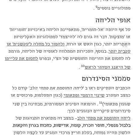
9
פתולוגיים נוספים
.
אופי הליחה
על אף היותה 'אל-חומרית', מתאפיינת הליחה באיכויות 'חומריות'
או 'מוצקות'. דבר זה גורם לה 'להיצמד' לפתולוגיות האקלימיות
האֱתֱריות יותר, כגון האש או הרוח,
ולהפוך כל מחלה ל'עקשנית' או
עקבית יותר
. בנוסף, העכירות המתלווה לאופיה של הליחה, גורמת
לה לחסום את הזרימה החופשית של הצ'י, ובפרט
לחסום את עלייתו
10
של היאנג הטהור לראש
.
סממני הסינדרום
הכתבים העתיקים ראו ב '
ליחה החוסמת את פתחי הלב
' קודם כל
כמצב המערב
שינוי דרמטי ופתאומי
(כגון התעלפות, פרכוסים או
11
שגעון פתאומי)
. הרפואה הסינית המסורתית, מבחינה בין שני
סינדרומים עיקריים הנוגעים לכך:
ליחה החוסמת את פתחי הלב
– במצב זה מתוארת התנהגות של
בלבול מנטלי, חוסר הכרה, קומה, אדישות, כחכוח בגרון והקאות
.
הלשון תהיה נפוחה, בעלת חריץ מרכזי המגיע עד לקצה הלשון