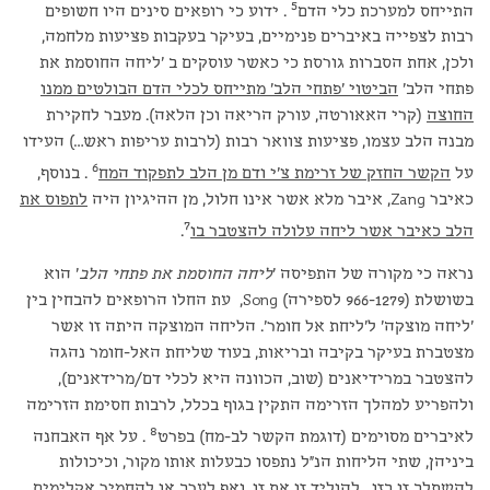
5
התייחס למערכת כלי הדם
. ידוע כי רופאים סינים היו חשופים
רבות לצפייה באיברים פנימיים, בעיקר בעקבות פציעות מלחמה,
ולכן, אחת הסברות גורסת כי כאשר עוסקים ב 'ליחה החוסמת את
פתחי הלב'
הביטוי 'פתחי הלב' מתייחס לכלי הדם הבולטים ממנו
החוצה
(קרי האאורטה, עורק הריאה וכן הלאה). מעבר לחקירת
מבנה הלב עצמו, פציעות צוואר רבות (לרבות עריפות ראש…) העידו
6
על
הקשר החזק של זרימת צ'י ודם מן הלב לתפקוד המח
. בנוסף,
כאיבר Zang, איבר מלא אשר אינו חלול, מן ההיגיון היה
לתפוס את
7
הלב כאיבר אשר ליחה עלולה להצטבר בו
.
נראה כי מקורה של התפיסה '
ליחה החוסמת את פתחי הלב
' הוא
בשושלת (966-1279 לספירה) Song, עת החלו הרופאים להבחין בין
'ליחה מוצקה' ל'ליחת אל חומר'. הליחה המוצקה היתה זו אשר
מצטברת בעיקר בקיבה ובריאות, בעוד שליחת האל-חומר נהגה
להצטבר במרידיאנים (שוב, הכוונה היא לכלי דם/מרידאנים),
ולהפריע למהלך הזרימה התקין בגוף בכלל, לרבות חסימת הזרימה
8
לאיברים מסוימים (דוגמת הקשר לב-מח) בפרט
. על אף האבחנה
ביניהן, שתי הליחות הנ"ל נתפסו כבעלות אותו מקור, וכיכולות
להשתלב זו בזו , להוליד זו את זו, ואף לערב או להחמיר אקלימים