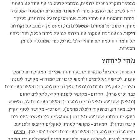
במספר חוקרי כתבים ידועים, נוכחתי לדעת כי אף אחד לא באמת
יודע לשים את האצבע, מתי לראשונה מתוארת התופעה המכונה
'ליחה החוסמת את פתחי הלב'. אנו מסיקים על אודותיה, בעיקר
מתוך הכתוב על
צמחים המטפלים בה
, ומעט מן הכתוב על
נקודות
דיקור
. במאמר זה אסקור את הידוע לנו על ליחה בכלל, ועל 'ליחת
אל חומר החוסמת את פתחי הלב' בפרט, כפי שמתגלה לנו מן
הספרות.
מהי ליחה?
1
הספרות הסינית
מתארת ארבע רוחות שמיים, המקושרות לחמש
עונות, לשישה אקלימים ולחמש איכויות:
המזרח
– מקושר לעונת
האביב, לאקלים הרוח ולתנועת העץ (המתגלמת בין השאר באיברים
כבד וכיס מרה).
הדרום
– מקושר לעונת הקיץ, לאקלים החום
(והאש) ולתנועת האש (המתגלמת בין השאר באיברים לב, מעטפת
הלב, מעי דק, ובתפקוד ה'תלת מחמם').
המרכז
– מקושר לסוף הקיץ,
לאקלים הלחות ולתנועת האדמה (המתגלמת בין השאר באיברים
קיבה וטחול).
המערב
– מקושר לסתיו, לאקלים היובש ולתנועת
המתכת (המתגלמת בין השאר באיברים ריאות ומעי גס).
הצפון
–
מקושר לחורף, לאקלים הקור ולתנועת המים (המתגלמת בין השאר