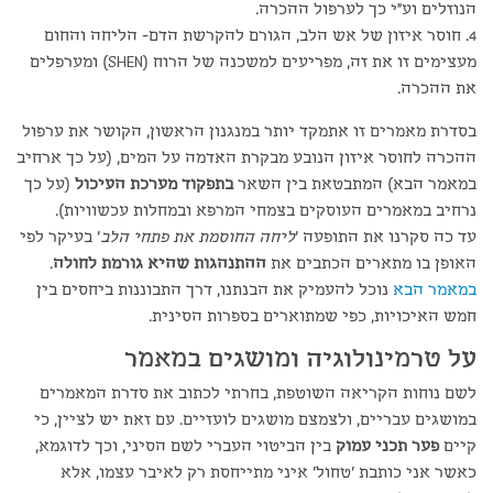
הנוזלים וע"י כך לערפול ההכרה.
4. חוסר איזון של אש הלב, הגורם להקרשת הדם- הליחה והחום
מעצימים זו את זה, מפריעים למשכנה של הרוח (SHEN) ומערפלים
את ההכרה.
בסדרת מאמרים זו אתמקד יותר במנגנון הראשון, הקושר את ערפול
ההכרה לחוסר איזון הנובע מבקרת האדמה על המים, (על כך ארחיב
במאמר הבא) המתבטאת בין השאר
בתפקוד מערכת העיכול
(על כך
נרחיב במאמרים העוסקים בצמחי המרפא ובמחלות עכשוויות).
עד כה סקרנו את התופעה '
ליחה החוסמת את פתחי הלב
' בעיקר לפי
האופן בו מתארים הכתבים את
ההתנהגות שהיא גורמת לחולה
.
במאמר הבא
נוכל להעמיק את הבנתנו, דרך התבוננות ביחסים בין
חמש האיכויות, כפי שמתוארים בספרות הסינית.
על טרמינולוגיה ומושגים במאמר
לשם נוחות הקריאה השוטפת, בחרתי לכתוב את סדרת המאמרים
במושגים עבריים, ולצמצם מושגים לועזיים. עם זאת יש לציין, כי
קיים
פער תכני עמוק
בין הביטוי העברי לשם הסיני, וכך לדוגמא,
כאשר אני כותבת 'טחול' איני מתייחסת רק לאיבר עצמו, אלא