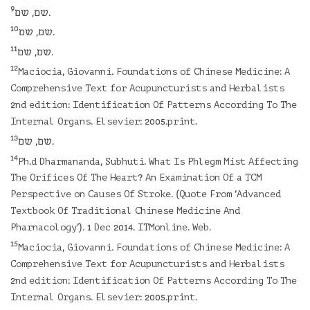
9
שם, שם.
10
שם, שם.
11
שם, שם.
12
Maciocia, Giovanni. Foundations of Chinese Medicine: A
Comprehensive Text for Acupuncturists and Herbalists
2nd edition: Identification Of Patterns According To The
Internal Organs. Elsevier: 2005.print.
13
שם, שם.
14
Ph.d Dharmananda, Subhuti. What Is Phlegm Mist Affecting
The Orifices Of The Heart? An Examination Of a TCM
Perspective on Causes Of Stroke. (Quote From 'Advanced
Textbook Of Traditional Chinese Medicine And
Pharnacology'). 1 Dec 2014. ITMonline. Web.
15
Maciocia, Giovanni. Foundations of Chinese Medicine: A
Comprehensive Text for Acupuncturists and Herbalists
2nd edition: Identification Of Patterns According To The
Internal Organs. Elsevier: 2005.print.