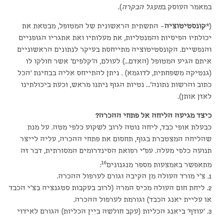
במאמר העוסק ב
מעגל הבקרה
).
(*
קונסטיטוציה
– התשתית הראשונית של המטופל, מבטאת את
יכולתיו הפיסיות והמנטליות, את מעלותיו ואת אתגריו הגופניים
והנפשיים. הקונסטיטוציה מתייחסת בעיקר לנתונים הראשוניים
איתם הגיע המטופל (האדם…) לעולם, ה'קלפים' אשר חולקו לו
(גנטיקה משפחתית, לדוגמא) . ניתן להתייחס אליה בבחינת 'הכל
כתוב והרשות נתונה'… נטיות הגוף ניתנו מראש, וכעת ביכולתינו
לאזן אותן).
כיצד מגיעה הליחה אל פתחי ההכרה?
כבעלת אופי כבד, ליחה נוטה לרוב לשקוע כלפי מטה. על מנת
שהליחה המצטברת בגוף, תחסום את פתחי ההכרה, עליה לייצר
תנועה כלפי מעלה. עפ"י רפואת הסינדרומים המסורתית, דבר זה
16
מתאפשר באמצעות מספר מנגנונים
:
1. צ'י מורד העולה מן הקיבה וגורם לערפול ההכרה.
2. ליחת חום העולה מכיס המרה (לרוב בעקבות סטגנציה בצ'י הכבד
או עליית יאנג הכבד) וגורמת לערפול ההכרה.
3. 'עודף' ביאנג הכליות (עקב חולשה ביִין הכליות) הגורם לאידוי