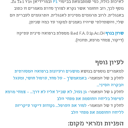
לאיכות כולה, כפי שמתבטאת בביטוי
Pi
ובמרידיאן Zu Tai Yin.
נוסף לכך, רוב החומר אשר נקרא לצורך סדרת מאמרים זו כתוב
באנגלית. לרוב תרגומים מסינית לאנגלית. התרגומים לעברית הם
שלי, והשתדלתי שיהיו נאמנים למקור עד כמה שניתן.
שרון בנרף
B.ed F.A. Dip.Ac.CH מטפלת ברפואה סינית עתיקה
(דיקור, צמחי מרפא, תזונה).
לעיון נוסף
למאמרים נוספים בנושא
מושגים ורעיונות ברפואה המסורתית
לחלק ב של המאמר-
באמאמש'ךָ – על פחד, ערפול חושי, ומעגל
הבקרה הסיני…
לחלק ג של המאמר-
גן נעול, לא שביל אליו לא דרך… – צמחי מרפא
לטיפול בליחה החוסמת את פתחי הלב
לחלק ד של המאמר-
לפזר את הערפל… נקודות דיקור עיקריות
לליחה החוסמת את פתחי הלב
הפניות ומראי מקום: