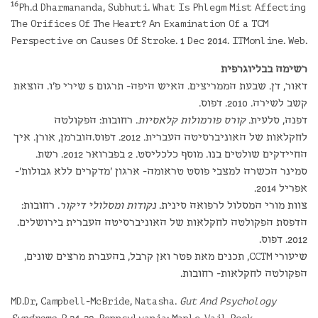
16
Ph.d Dharmananda, Subhuti. What Is Phlegm Mist Affecting
The Orifices Of The Heart? An Examination Of a TCM
Perspective on Causes Of Stroke. 1 Dec 2014. ITMonline. Web.
רשימה בבליוגרפית
דאור, דן. שבעת הממריצים. האיש היפה- תרגום 5 שירי פ'ו. הוצאת
קשב לשירה. 2010. דפוס.
דפנה, סלעית.
קורס פורמולות קלאסיות
. רחובות: הפקולטה
לחקלאות של האוניברסיטה העברית. 2012. דפוס.הוברמן, אורן. איך
החיידקים שולטים בנו. מוסף כלכליסט. 2 בפברואר 2012. רשת.
סמינר הכשרה למצבי פוסט טראומה- ארגון 'מדקרים ללא גבולות'-
אפריל 2014.
צוות מורי המסלול לרפואה סינית.
נקודות ומסלולי דיקור
. רחובות:
הדפסת הפקולטה לחקלאות של האוניברסיטה העברית בירושלים.
2012. דפוס.
שיעורי CCTM, תכנים מאת פטר ואן קרבל, בהעברת מרצים שונים,
הפקולטה לחקלאות- רחובות.
MD.Dr, Campbell-McBride, Natasha.
Gut And Psychology