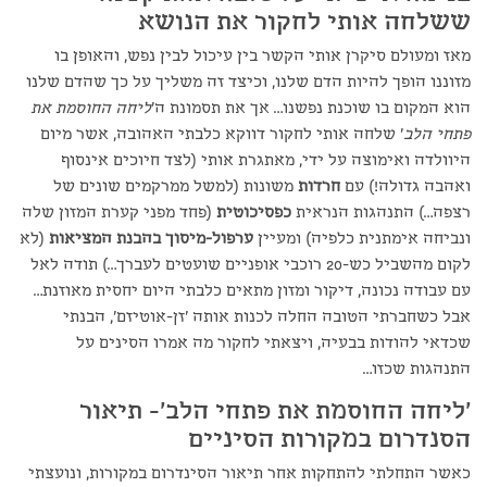
ששלחה אותי לחקור את הנושא
מאז ומעולם סיקרן אותי הקשר בין עיכול לבין נפש, והאופן בו
מזוננו הופך להיות הדם שלנו, וכיצד זה משליך על כך שהדם שלנו
הוא המקום בו שוכנת נפשנו… אך את תסמונת ה'
ליחה החוסמת את
פתחי הלב
' שלחה אותי לחקור דווקא כלבתי האהובה, אשר מיום
היוולדה ואימוצה על ידי, מאתגרת אותי (לצד חיוכים אינסוף
ואהבה גדולה!) עם
חרדות
משונות (למשל ממרקמים שונים של
רצפה…) התנהגות הנראית
כפסיכוטית
(פחד מפני קערת המזון שלה
ונביחה אימתנית כלפיה) ומעיין
ערפול-מיסוך בהבנת המציאות
(לא
לקום מהשביל כש-20 רוכבי אופניים שועטים לעברך…) תודה לאל
עם עבודה נכונה, דיקור ומזון מתאים כלבתי היום יחסית מאוזנת…
אבל כשחברתי הטובה החלה לכנות אותה 'זן-אוטיזם', הבנתי
שכדאי להודות בבעיה, ויצאתי לחקור מה אמרו הסינים על
התנהגות שכזו…
'ליחה החוסמת את פתחי הלב'- תיאור
הסנדרום במקורות הסיניים
כאשר התחלתי להתחקות אחר תיאור הסינדרום במקורות, ונועצתי