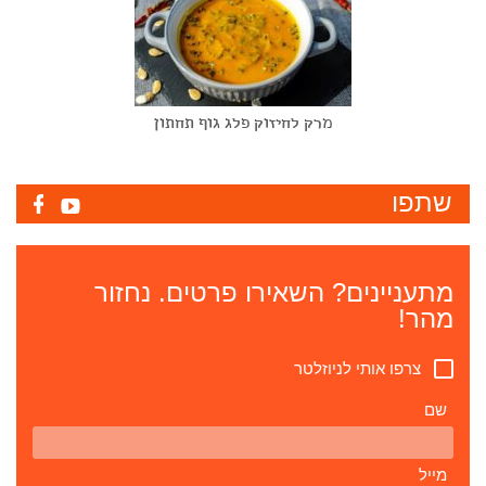
מרק לחיזוק פלג גוף תחתון
שתפו
מתעניינים? השאירו פרטים. נחזור
מהר!
צרפו אותי לניוזלטר
שם
מייל