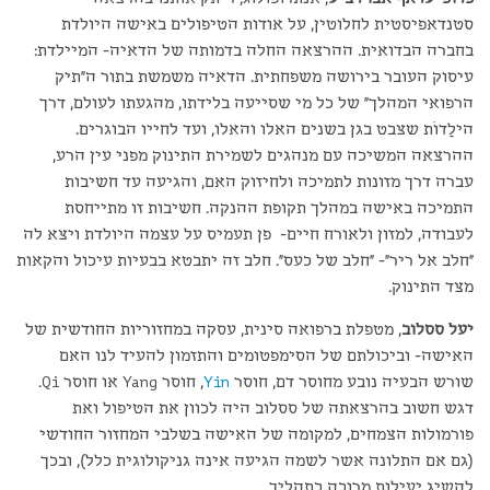
סטנדאפיסטית לחלוטין, על אודות הטיפולים באישה היולדת
בחברה הבדואית. ההרצאה החלה בדמותה של הדאיה- המיילדת:
עיסוק העובר בירושה משפחתית. הדאיה משמשת בתור ה"תיק
הרפואי המהלך" של כל מי שסייעה בלידתו, מהגעתו לעולם, דרך
הילַדוֹת שצבט בגן בשנים האלו והאלו, ועד לחייו הבוגרים.
ההרצאה המשיכה עם מנהגים לשמירת התינוק מפני עין הרע,
עברה דרך מזונות לתמיכה ולחיזוק האם, והגיעה עד חשיבות
התמיכה באישה במהלך תקופת ההנקה. חשיבות זו מתייחסת
לעבודה, למזון ולאורח חיים- פן תעמיס על עצמה היולדת ויצא לה
"חלב אל ריר"- "חלב של כעס". חלב זה יתבטא בבעיות עיכול והקאות
מצד התינוק.
יעל ססלוב
, מטפלת ברפואה סינית, עסקה במחזוריות החודשית של
האישה- וביכולתם של הסימפטומים והתזמון להעיד לנו האם
שורש הבעיה נובע מחוסר דם, חוסר
Yin
, חוסר Yang או חוסר Qi.
דגש חשוב בהרצאתה של ססלוב היה לכוון את הטיפול ואת
פורמולות הצמחים, למקומה של האישה בשלבי המחזור החודשי
(גם אם התלונה אשר לשמה הגיעה אינה גניקולוגית כלל), ובכך
להשיג יעילות מרובה בתהליך.