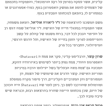
קלינית, אשר עסקה בסרטן על רקע הורמונאלי, והתמקדה בחכמתם
של הצמחים לווסת את ממשק האסטרוגן בגוף, כפרוֹ-אסטרוגנים או
כמתחרים לו, בהתאם לנוכחותו הטבעית בגוף.
משם המשכנו להרצאתה של
ד"ר ליאורה אוליאל
, רופאת משפחה,
אשר התמקדה במעגלי חייה של האישה. ד"ר אוליאל שמה דגש רב
על העיתוי הנכון לכל דבר, ברוח משנתו של קהלת: על קשב
והתייחסות לפרקי הזמן בחייה של האישה, ועל הדגש הרגשי,
הפיסיולוגי, החברתי בכל פרק.
שרון קוצר
, הרבליסט קליני, סקר את צמח ה Shatavari-
האספרגוס ההודי, צמח נפוץ ביותר לשימוש באיורוודה דווקא,
המכונה גם "צמח מאה הבעלים" בשל יעילותו הרבה במיניות
ופוריות האישה. קוצר הדגים את שימושיו של הצמח, הן
המסורתיים והן המערביים הקליניים, דרך סיפור מקרה מטופלת
ופורמולות שהורכבו לשם כך. ניתן לומר שה Shatavari היה הכוכב
של היום, שכן נוכחותו הייתה שזורה בהרצאות רבות, וכנראה שיש
סיבה טובה לכך…
פרופ' עראף אבו רביע
, אנתרופולוג, ריתק אותנו בהרצאה