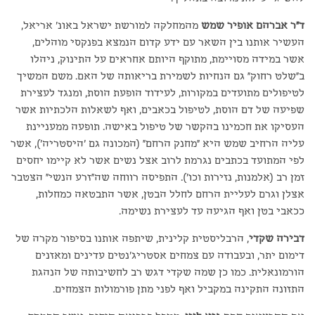
ד"ר אברהם אופיר שמש
מהמחלקה למורשת ישראל באונ' אריאל,
העשיר אותנו בין השאר עם ידע קדום הנמצא בפנקסי מוהלים,
אשר במידה מסויימת, מתוקף היותם אחראים על התינוק, ניהלו
ב"שלט רחוק" גם הנחיות לשמירת בריאותה של האם. משם המשיך
לטיפולים מתועדים במקורות, לעידוד הופעת הוסת, ומנגד לעצירת
שפיעה של דם הוסת, לטיפול בכאבים, ואף לשאלות הלכתיות אשר
העסיקו את חכמינו בהקשר של טיפול באישה. תופעה ממעניינת
עליה הרחיב שמש היא "מחנק הרחם" (המכונה גם 'היסטריה'), אשר
לפי המתועד בכתבים נגרמת לרוב אצל נשים אשר לא קיימו יחסים
זמן רב (אלמנות, נזירות וכו'). התפיסה רווחה שה"זרע הנשי" הצטבר
אצלן וגרם לעליית הרחם לחלל הבטן, אשר התבטאה כמחלות,
ככאבי בטן ואף הגיעה עד לעצירת נשימה.
דבירה שקדי
, הרבליסטית קלינית, שיתפה אותנו בסיפור מקרה של
דימום יתר, ובעבודה עם צמחים אסטריג'נטים עדינים ומאזנים
הורמונאלית. כמו כן שמה שקדי דגש רב לחשיבותה של הנהגת
התזונה התקינה במקביל ואף לפני מתן פורמולות הצמחים.