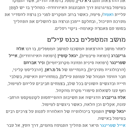
את ההרצאות חתם
גיא לוין
, מטפל ברפואה הודית, אשר התמקד
בטיפול במיגרנות דרך התבוננות האיורוודה- כתהליך בו יש למַתֵן
עליית
ואטה
/ פיטה, כאשר ברוב המקרים לפני כן נרצה להסדיר את
מערכת העיכול , ובחלקם ייתכן ונרצה גם להשלים את התהליך
בסופו עם פאנצ'ה קארמה- ניקוי רעלים.
מושב המטפלים בכנס עיל"ם
לאחר מושב ההרצאות המשכנו למושב המטפלים, בו דנו
אלה
גרינברג
(רפואה טיבטית),
יגאל קוטין
(רפואה האיורוודית),
אייל
שפרינגר
(רפואה סינית ותזונה מקרוביוטית) ו
ניר אברהם
(הרבולוגיה מערבית), בהנחייתו של
גל מ.ראן
, (הרבליסט קליני,
חבר הוועד המנהל של עמותת עיל"ם), במחזוריות האישה, בשלבי
חייה ובדגשים השונים בכל שלב, בצמחים חביבים עליהם לטיפול,
ואף ענו לשאלות סיפורי מקרה מהקהל.
אלה גרינברג
הדגישה את חשיבות ההתייחסות לקונטקסט הרחב-
עונה, אקלים וכן הלאה, כאשר ניגשים לטיפול.
יגאל קוטין
התמקד ביכולותיה של האלוורה לענות על צרכים רבים
בטיפול באישה.
אייל שפרינגר
תיאר את תהליך התנועה מהמים, דרך העץ, אל עבר