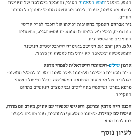
האש, במעגל "
חמש ה
פ
אזות
" הסיני, והתמקד ביכולתה של האישה
לבטא את עצמה, לפרוח, ללדת את עצמה מחדש לאורך כל מחזור
החיים.
ניר אברהם
התמקד בחשיבות יכולתו של הכבד לפרק עודפי
הורמונים, ובשימוש בצמחים התומכים אסטרוגנית, ובצמחים
התומכים פרוגסטרונית.
גל מ. ראן
חתם את המושב באימרה ההרבליסטית הנושנה
והמשעשעת "כשאתה לא יודע מה לעשות תן סרפד".
ארגון
עיל"ם
-העמותה הישראלית לצמחי מרפא
היום הסתיים בישיבת העמותה אשר שמה דגש רב לנושא החשוב-
רגולציה של מקצועות הרפואה המשלימה בכלל וטיפול בצמחי
מרפא בפרט, ושיתפה בתהליכים ובמאמצים הנעשים בתחום
החקיקה.
הכנס היה מרתק ומרענן, והפגיש עכשווי עם עתיק, מערב עם מזרח,
אישה עם קהילה.
שמחנו להשתתף ולהחכים, ואנו מחכים בקוצר
רוח לכנס הבא.
לעיון נוסף