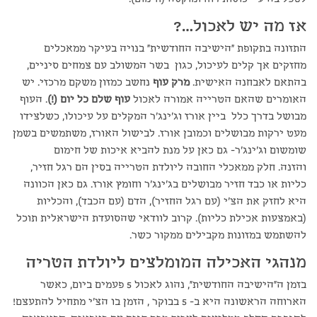
אז מה יש לאכול…?
התזונה בתקופת "הישיבה החודשית" בנויה בעיקר ממאכלים
מחזקים אך קלים לעיכול, כגון בשר המשולב עם צמחים סיניים,
בהתאם לאבחנה האישית.
מרק עוף
נחשב כמזון משקם מרכזי. יש
האומרים שהאם הטרייה אמורה לאכול
עוף שלם כל יום (!)
. העוף
מבושל בדרך כלל ביין אורז וג'ינג'ר המקלים על עיכולו, כשלצידו
מעט ירקות מבושלים וכמובן אורז. לבישול האורז, משתמשים בשמן
שומשום וג'ינג'ר- גם כאן על מנת להביא איכות של חימום
והזנה. חלק ממאכלי החובה ליולדת הטרייה בסין הם רגל חזיר,
כליות או כבד חזיר מבושלים בג'ינג'ר וחומץ אורז. גם כאן הכוונה
היא לחזק את הצ'י (עם רגל החזיר), הדם (עם הכבד), והכליות
(באמצעות אכילת כליות). קרוב לוודאי שהסועדת הישראלית תוכל
להשתמש במזונות מקבילים ממקור כשר.
מנהגי האכילה המומלצים ליולדת הטריה
בזמן ה"הישיבה החודשית", נהוג לאכול 5 פעמים ביום, כאשר
הארוחה הראשונה היא ב- 5 בבוקר , הזמן בו הצ'י מתחיל להתעצם!