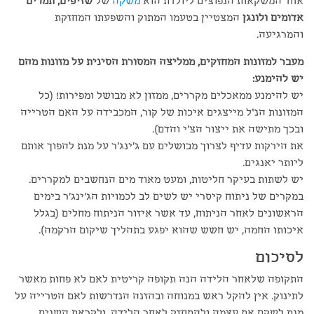
אחד המשקאות הנפוצים ליולדת הוא
משקה
של
שזיפים, תמרים
אדומים ולונגן
המצטיין בטעמו המתוק והשפעתו המחזקת
והמרגיעה.
מעבר למזונות המחזקים, ממליצה המסורת הסינית על מזונות מהם
יש להימנע:
יש להימנע ממאכלים מקררים, ממזון לא מבושל ומפירות! (כל
המזונות הנ"ל מייצגים איכות של קור, המכבידה על האם הטרייה
ובכך מתישה את ייצור הצ'י והדם).
את הירקות עדיף לצרוך מבושלים עם ג'ינג'ר על מנת להפוך אותם
ליותר יאנגים.
יש לשתות בעיקר חליטות, ומעט מאוד מים הנחשבים למקררים.
במקרים של ניתוח קיסרי יש לשים לב לכמויות הג'ינג'ר בימים
הראשונים לאחר הניתוח, עד אשר איזור הניתוח מחלים (בגלל
איכותו החמה, יש חשש שהוא יפגע בתהליך שיקום הרקמה).
לסיכום
התקופה שלאחר הלידה הנה תקופה קריטית לאם לא פחות מאשר
לתינוק. אין להקל ראש במנוחה ובהזנה הנדרשות לאם הטרייה על
מנת לשקם את עצמה ולהתחזק לאחר הלידה, ולקראת השנים