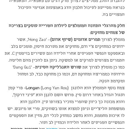
להגברת החלב ממליצים לצרוך מרק דגים עם פאפאיה. הפאפאיה
כנראה מסייעת לעיכול חלבון הדג באמצעות אנזימי העיכול
המצויים בה.
חלק מהרגלי התזונה המומלצים ליולדת הטרייה עוסקים בצריכה
של צמחים מחזקים:
מומלץ לצרוך
תמרים אדומים (שיזף אדום)
– 'Hong Zao', אשר
ידועים כמחזקים צ'י ודם, מחזקים את מערכת חיסון, תומכים בלב
ובאספקט הנפשי הפגיעים אחרי הלידה וגם עשירים בויטמין C. את
התמרים מצרפים למרקים או למשקה. ניתן גם להכין מהם חליטה.
כמו כן מומלץ לצרוך את
שורש האנג'ליקה הסינית
– 'Dang Gui'
הידועה כממריצה ומחזקת דם, וכמו כן מחזקת כבד, לב וטחול
ומקדמת הנקה.
צמח נוסף המומלץ הוא הלונגן (
Longan
(Long Yan Rou- פרי קטן
ועגול הגדל באזור דרום סין. פרוש השם לוֹנגַן הוא "עיני דרקון",
והוא מכונה כך כיוון שהפרי מזכיר בצורתו עין. הלוֹנגַן הוא
ממשפחת הליצ'יים וניתן למצוא אותו בשווקים, טרי או מיובש. יש
לו איכות מחממת, והוא נחשב כמחזק לכלי דם, מזין את הספקטים
הנפשיים הפגיעים לאחר הלידה וכמזין לב ועור.