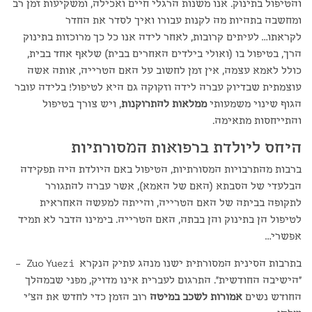
והטיפול בתינוק. אנו משנות הרגלי חיים ואכילה, ומשקיעות זמן רב
ומחשבה בתהיות מה לקנות עבורו ואיך לסדר את החדר
לקראתו… לעיתים קרובות, לאחר לידה אנו כל כך מרוכזות בתינוק
הרך, בטיפול בו (ואולי בילדים האחרים בבית) שלאף אחד בבית,
כולל לאמא עצמה, אין זמן לחשוב על האם הטרייה, אותה אשה
עוצמתית שבדיוק עברה לידה וזקוקה גם היא לטיפול! בלידה עובר
הגוף שינוי משמעותי
ממלאות להתרוקנות
, ויש צורך בטיפול
והתייחסות מתאימה.
היחס ליולדת ברפואות המסורתיות
ברבות מהתרבויות המסורתיות, הטיפול באם היולדת היה תפקידה
הבלעדי של הסבתא (האם של האמא), אשר עברה להתגורר
לתקופה בביתה של האם הטרייה, והייתה למעשה האחראית
לטיפול הן בתינוק והן בבתה, האם הטרייה. בימינו הדבר לא תמיד
אפשרי…
בתרבות הסינית המסורתית ישנו מנהג עתיק הנקרא Zuo Yuezi –
"הישיבה החודשית". התרגום לעברית אינו מדויק, מפני שבמהלך
החודש נשים
אמורות לשכב במיטה
רוב הזמן כדי לחדש את הצ'י