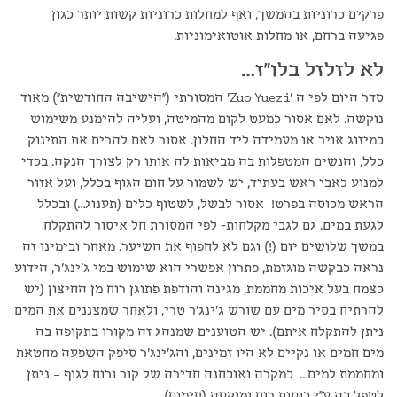
פרקים כרוניות בהמשך, ואף למחלות כרוניות קשות יותר כגון
פגיעה ברחם, או מחלות אוטואימוניות.
לא לזלזל בלו"ז…
סדר היום לפי ה 'Zuo Yuezi' המסורתי ("הישיבה החודשית") מאוד
נוקשה. לאם אסור כמעט לקום מהמיטה, ועליה להימנע משימוש
במיזוג אויר או מעמידה ליד החלון. אסור לאם להרים את התינוק
כלל, והנשים המטפלות בה מביאות לה אותו רק לצורך הנקה. בכדי
למנוע כאבי ראש בעתיד, יש לשמור על חום הגוף בכלל, ועל אזור
הראש מכוסה בפרט! אסור לבשל, לשטוף כלים (תענוג…) ובכלל
לגעת במים. גם לגבי מקלחות- לפי המסורת חל איסור להתקלח
במשך שלושים יום (!) וגם לא לחפוף את השיער. מאחר ובימינו זה
נראה כבקשה מוגזמת, פתרון אפשרי הוא שימוש במי ג'ינג'ר, הידוע
כצמח בעל איכות מחממת, מגינה והודפת פתוגן רוח מן החיצון (יש
להרתיח בסיר מים עם שורש ג'ינג'ר טרי, ולאחר שמצננים את המים
ניתן להתקלח איתם). יש הטוענים שמנהג זה מקורו בתקופה בה
מים חמים או נקיים לא היו זמינים, והג'ינג'ר סיפק השפעה מחטאת
ומחממת למים… במקרה ואובחנה חדירה של קור ורוח לגוף – ניתן
לטפל בה ע"י כוסות רוח ומוקסה (חימום).