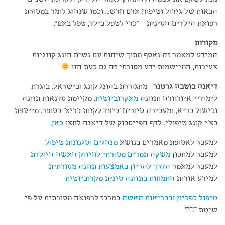
הבאות של גידול וטיפוח אדם חדש… וכמו שנהוג לומר במסורת
רפואת הילדים הסינית – "כדי לטפל בילד, טפל באם".
מקורות
המידע למאמר זה נאסף מתוך שיחות עם נשים הונג קונגיות
צעירות, המיישמות ידע מסורתי זה גם בעת הזו
דיאנה בוטבה גרטנר
– מתגוררת בהונג קונג ובישראל. בוגרת
לימודיי איורוודה ותזונה
מאקרוביוטית
. מקיימת סדנאות תזונה
ובישול בריא, ומעבירה סיורים 'כיצד לקנות בריא' בסופר. מייעצת
בצ'י קונג טיפולי. לדף הפייסבוק של דיאנה לחצו
כאן
.
למעבר לאסופת מאמרים בנושא
מנהגים וסגנונות טיפול
למעבר למתכון
משקה תמרים מסורתי לחיזוק האשה היולדת
למעבר למאמר
הדרך להריון באמצעות תזונה מסורתית
למידע אודות
התמחות בתזונה סינית מקרוביוטית
טיפול בפריון ובבריאות האשה
במרכז לרפואה מסורתית על פי
שיטת TEF