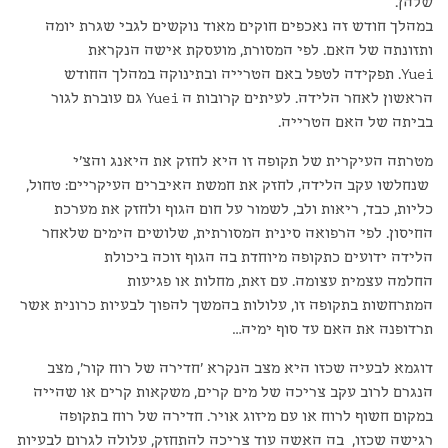
שלהן.
במהלך חודש זה נאכפים חוקים מאוד נוקשים לגבי שגרת יומה
ותזונתה של האם. לפי המסורת, מועסקת אישה הנקראת
Yuei. תפקידה לטפל באם הטרייה ובתינוקה במהלך החודש
הראשון לאחר הלידה. לעיתים קרובות ה Yuei גם עוברת לגור
בביתה של האם הטרייה.
מטרתה העיקרית של תקופה זו היא לחזק את היאנג והצ'י
שנחלשו עקב הלידה, לחזק את חמשת האיברים העיקריים: טחול,
כליות, כבד, ריאות ולב, לשמור על חום הגוף ולחזק את מערכת
החיסון. לפי הרפואה סינית המסורתית, שלושים הימים שלאחר
הלידה ידועים כתקופה מיוחדת בה הגוף זוכה ביכולת
החלמה עצמית עצומה. עם זאת, מחלות או פגיעות
המתרחשות בתקופה זו, עלולות בהמשך להפוך לבעיות כרונית אשר
תרדופנה את האם עד סוף ימיה…
דוגמא לבעיה שכזו היא מצב הנקרא 'חדירה של רוח קור', מצב
הנגרם לרוב עקב צריכה של מים קרים, משקאות קרים או שהייה
במקום חשוף לרוח או עם מיזוג אויר. חדירה של רוח בתקופה
רגישה שכזו, בה האשה עוד צריכה להתחזק, עלולה לגרום לבעיות