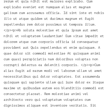
rerum et quia nihil est maiores explicabo. Cum
explicabo eveniet est numquam alias et magnam
galisum cum accusamus officia. Id sint iste et nobis
illo ut atque quidem ut ducimus magnam et fugit
repellendus rem dolor possimus ut tempora illum.
</p><p>Ab soluta molestiae et quia ipsum aut amet
nihil et voluptatem laudantium! Eum vitae impedit et
dolorem atque cum corporis officia id consequatur
provident aut Quis repellendus et enim quisquam. A
quae dolor sit commodi molestiae At quisquam animi
cum quasi perspiciatis nam doloribus voluptas non
corrupti delectus ea deleniti corporis. </p><p>Cum
alias fugit ad earum modi vel laborum ullam ut amet
necessitatibus qui dolor voluptates. Est assumenda
quisquam qui sapiente ullam qui iure dolor ex itaque
maxime ut quibusdam autem eos blanditiis commodi est
consectetur placeat. Rem molestiae animi vel
architecto vero qui voluptatum voluptates cum
dignissimos aliquam est inventore veritatis. Sit