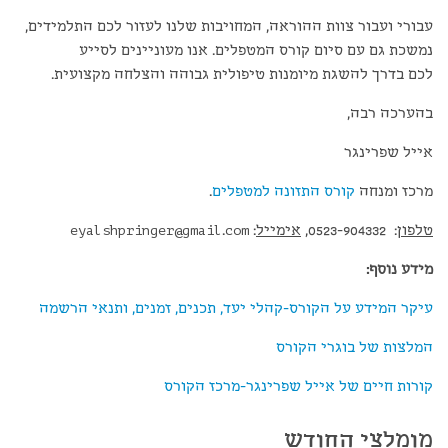
עבורי ועבור צוות ההוראה, המחויבות שלנו לעזור לכם התלמידים,
נמשכת גם עם סיום קורס המטפלים. אנו מעוניינים לסייע
לכם בדרך להשגת מיומנות טיפולית גבוהה והצלחה מקצועית.
בהערכה רבה,
אייל שפרינגר
מרכז ומנחה
קורס התזונה למטפלים
.
טלפון
: 0523-904332,
אימייל
:
eyalshpringer@gmail.com
מידע נוסף:
עיקר המידע על הקורס-קהלי יעד, תכנים, זמנים, ותנאי הרשמה
המלצות של בוגרי הקורס
קורות חיים של אייל שפרינגר-מרכז הקורס
מומלצי החודש