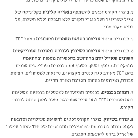
פירות מחקרים שנערכו על ידם והישגים קליניים שונים.
3. בוגרי הקורס זכאים להשתתף
בצפייה קלינית
בקליניקה של
אייל שפרינגר ושל בוגרי הקורס ללא הגבלה וללא תשלום, על
בסיס מקום פנוי.
5. לבוגרים תינתן
עדיפות בהצגת מאמרים ומתכונים
באתר TEF.
6. לבוגרים תינתן
עדיפות לשיבוץ לעבודה במסגרת הפרוייקטים
השונים שאייל יוזם
בהתחשב בהכשרות נוספות ובהתאמה
לתפקידים. בנוסף נשאף לשתף את הבוגרים בפרויקטים שונים
בהם TEF מעורב כגון כנסים מקצועים, סדנאות למטופלים, הצעות
עבודה, ואירועים בתחום התזונה ואורח החיים.
7.
הנחות בכנסים:
בכנסים המיועדים למטפלים ברפואה משלימה
בהם מעורבים TEF ו/או אייל שפרינגר, נפעל למתן הנחה לבוגרי
הקורס.
8.
עזרה בשיווק
: בוגרי הקורס זכאים לחשיפת פעילויות וסדנאות
לקהל הרחב בהדרכתם בפרופילים החברתיים של TEF לאחר אישור
של אייל ביחס להתאמת התכנים.