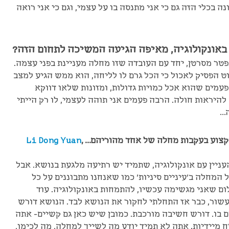
 בכלי הזה גם כי אני מתנסה בו על עצמי, וגם כי אני רואה
באונקולוגיה, מאיפה הגיעה המשיכה לתחום הזה?
טר מסרטן, יחד עם העובדה שזו מחלה מעניינת בפני עצמה.
 הפסיק לאכול כי הכל גרם לו לליחה, הוא ממש הגיע למצב
פעמים שהוא אכל כמויות גדולות, ומזונות שלאו דווקא
להיראות חולה. הרבה פעמים אני תוהה לעצמי, לו רק הייתי
ה…
מקצוע בעקבות מחלה של אחד מהוריהם…
,
Li Dong Yuan
ניין עם אונקולוגיה, שתמיד יש רתיעה מלגעת בנושא. אבל
 המחלה ב'עיניים סיניות' כמו שאנחנו מתבוננים על כל
ום שאני מגשימה עכשיו, להתמחות באונקולוגיה. עוד
עשור, כבר אז התחלתי לחקור את הנושא לבד. הנושא דורש
 בו. דורש חשיבה מורכבת. כמובן שיש כאן גם קשיים- אתה
מיידיות. אתה לא תמיד יודע מה לשייך למחלה, מה לכימו,