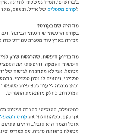
ב'ברושים'. תמיד נמשכתי לתזונה. איך
ל
קורס מטפלים
של אייל. ובעצם, מאז 
מה היה שם בקורס?
בקורס הרגשתי ש'הגעתי הביתה'. וגם 
מכירה בארץ עוד מסגרת עם ידע כזה מ
מה בדיוק חיפשת, שהרגשת שרק למידת
חיפשתי העמקה. וחיפשתי את הספציפי
מטופל. אני לא מתחברת לגישה של "זה
ספציפי, ויתאים לו מזון ספציפי. בהמ
וכאן נכנסה לי עוד ספציפיות שאפשר
המולדות, כחלק מהתאמת התפריט.
כמטופלת, התנסיתי בהרבה שיטות תזו
אף פעם. כשהתחלתי את
קורס המטפלי
אוכל וממה הוא סובל… וראינו פתאום 
מטפלת ברפואה סינית, עם תפריט 'סיני