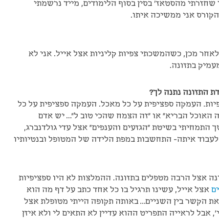
 שחזרתי מהסטאז' בסין בסוף הלימודים, מייד נרשמתי
הקורס אני ממשיכה איתו.
לאחר מכן, כשהמשכתי צפיות קליניות אצל אייל. אני לא
עמיק בתזונה.
 התזונה נתנה לך?
ות. העמקה ספציפית על כל מאכל. העמקה ספציפית על כל
 האוכל הבריא" או "זה הצמח שהכי טוב ל"… יש אדם
שך התמחיתי בשיטת "הגזעים והענפים" אצל עדי גולדנברג,
 לעבוד איתה- התחשבות במפת הלידה של המטופל ובנטיותיו
נה אצל הרבה מטפלים בתזונה. ההמלצות לא היו ספציפיות
ם
אצל אייל, עשינו תרגיל בו כל אחד כתב על דף מה הוא
את הקשר בין השניים… באותה תקופה הייתי מטופלת אצל
', אבל לראייה התפריט ההוא עדיין לא התאים לי ולא איזן