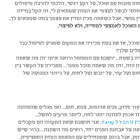
פחות טובות עם אוכל, על רקע רגשי. הלכתי להרבה טיפולים
חלתי לבשל לעצמי את המזון שמתאים לי, זה הקל במידה
ין נפשי, אבל כשאתה מכין ומזין את עצמך במה שמתאים לך,
 האוכל לאמצעי למחייה, ולא לפיצוי.
כל, אז את בטח מכירה את המקום שמגיע לטיפול כבר
פלים שלך?
ה בשטח… יושבת עם המטופל ורואה איתו 'זה מה שאתה
ן הזה, וזה מה שאתה סובל ממנו'… מסבירה על הקשר בין
ם ועל קור, על יובש ועל לחות, על כיווני התנועה של
ור סדוק, פנים אדומות, צמא, חום… ואז מגלים שהתזונה
 אכוון לתזונה יותר לחה, ליותר מרקים למשל…
Yin ל Yang
. אני חושבת שאת התקווה הם מקבלים
ה על אבחנת הפנים יחד, רואים מה השתנה… ברור שיש
זמן, אבל ברגע שמתחילים עם התאמת המזון הספציפית,