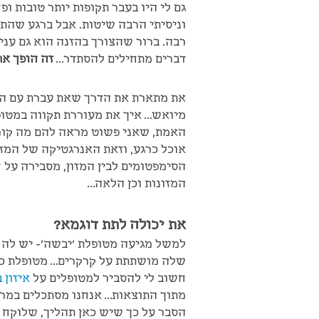
גם לי היו בעבר תקופות יותר טובות ו
וניסיתי הרבה שיטות. אבל ברגע שהת
רבה. ברור שהצורך בהזנה הוא גם עני
דברים מתחילים להסתדר…
זה הופך את
את מתארת את הדרך שאת עברת עם האו
מיואש… איך את מעוררת תקווה במטו
האמת, שאני פשוט מראה להם מה קור
אוכל כרגע, וזאת האנרגטיקה של המזו
הסימפטומים לבין המזון, מסבירה על חו
המזונות וכן הלאה…
את יכולה לתת דוגמא?
למשל מגיעה מטופלת 'יבשה'- יש לה ע
שלה מושתתת על קרקרים… מטופלת כזו
חשוב לי להסביר למטופלים על
איזון בין ה 
מתוך התוצאות… אנחנו מסתכלים במרא
הסבר על כך שיש כאן תהליך, שלוקח 