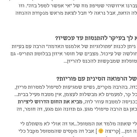
רנו איזושהי שטיפת מח של "אי אפשר לטפל בזה". וזו
לה הזאת, אבל נראה לי חבל לצאת מראש מנקודת ההנחה
א לך בעיקר להתנסות עד עכשיו?
ניתן לכנות "פתולוגיות של אלמנט האדמה" הרבה עם בעיות
חולשה של עיכול. מצבים של חוסר איזון בבלוטת התריס- גם
מטופלות שמבקשות להכנס להריון…
ל הרפואה הסינית עם פוריות?
ה. בהרבה מקרים, נשים שמגיעות לטיפול למטרות פריון,
ל קר, לפעמים לא מבשלות לעצמן, אין מטבח פעיל בבית…
ניסה למטבח עוזר לזה,
מביא את החום הדרוש ליצירת
ן גם הרבה טיפולי מגע. גם תזונה וגם מגע, זה חומר, זה
לי שאתה מלמד את המטופל…אז זה אולי לא משתלם לי
ה זמן… [קריצה
] אבל זה מקסים שהמטופל מקבל כלי