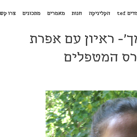
ים tef
הקליניקה
חנות
מאמרים
מתכונים
צרו קש
ך'- ראיון עם אפרת
רס המטפלים