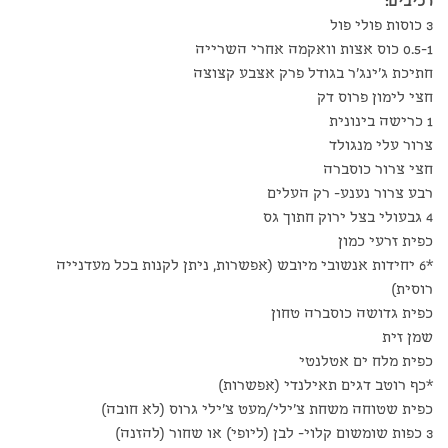
רכיבים:
3 כוסות פולי פול
0.5-1 כוס אצות וואקמה אחרי השרייה
חתיכת ג'ינג'ר בגודל פרק אצבע קצוצה
חצי לימון פרוס דק
1 כרישה בינונית
צרור עלי מנגולד
חצי צרור כוסברה
רבע צרור נענע- רק העלים
4 גבעולי בצל ירוק חתוך גס
כפית זרעי כמון
*6 יחידות אנשובי מיובש (אפשרות, ניתן לקנות בכל מעדנייה
רוסית)
כפית גדושה כוסברה טחון
שמן זית
כפית מלח ים אטלנטי
*כף רוטב דגים תאילנדי (אפשרות)
כפית שטוחה משחת צ'ילי/מעט צ'ילי גרוס (לא חובה)
3 כפות שומשום קלוי- לבן (ליופי) או שחור (להזנה)