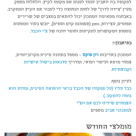
לתקופה בה האביב עומד לפנות את מקומו לקיץ. הלחלוח מספק
מעין "צידה לדרך" של לחות הנחוצה כדי לעבור את הקיץ המתקרב.
באבחנה מתאימה המתכון יכול להתאים במצבים של שרירים
תפוסים, עצירות, pms (תסמונת קדם וסתית), יובש בעור ותופעות
נוספות המקושרות לתקיעות וחוסר הזנה של
צ'י הכבד
.
בתיאבון
!!!
המתכון באדיבות
רון פוקס
– מטפל בתזונה סינית מקרוביוטית,
צמחי מרפא ועיסוי רפואי, ומדריך
סדנאות בישול אישיות
וקבוצתיות
.
לעיון נוסף:
כבד עליו (על תפקודו של הכבד בראי הרפואה הסינית, ומדוע הוא
נוטה להתקע…)
הצמחים שיזיזו לכם את הצ'י
ל
מתכוני אביב
נוספים
מומלצי החודש