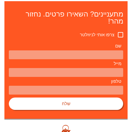
מתעניינים? השאירו פרטים. נחזור
מהר!
צרפו אותי לניוזלטר
שם
מייל
טלפון
שלח