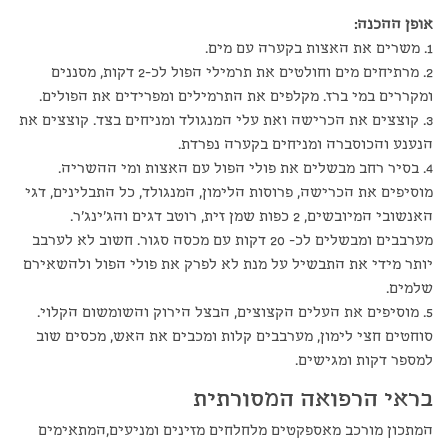
אופן ההכנה:
1. משרים את האצות בקערה עם מים.
2. מרתיחים מים וחולטים את תרמילי הפול לכ-2 דקות, מסננים
ומקררים במי ברז. מקלפים את התרמילים ומפרידים את הפולים.
3. קוצצים את הכרישה ואת עלי המנגולד ומניחים בצד. קוצצים את
הנענע והכוסברה ומניחים בקערה נפרדת.
4. בסיר רחב מבשלים את פולי הפול עם האצות ומי ההשריה.
מוסיפים את הכרישה, פרוסות הלימון, המנגולד, כל התבלינים, דגי
האנשובי המיובשים, 2 כפות שמן זית, רוטב דגים והג'ינג'ר.
מערבבים ומבשלים לכ- 20 דקות עם מכסה סגור. חשוב לא לערבב
יותר מידי את התבשיל על מנת לא לפרק את פולי הפול ולהשאירם
שלמים.
5. מוסיפים את העלים הקצוצים, הבצל הירוק והשומשום הקלוי.
סוחטים חצי לימון, מערבבים קלות ומכבים את האש, מכסים שוב
למספר דקות ומגישים.
בראי הרפואה המסורתית
המתכון מורכב מאספקטים מלחלחים מזינים ומניעים,המתאימים