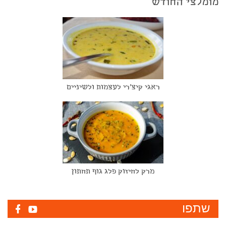
מומלצי החודש
ראגי קיצ'רי לעצמות ולשיניים
מרק לחיזוק פלג גוף תחתון
שתפו