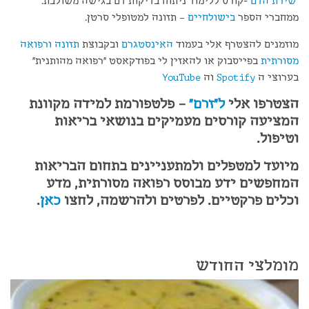
"
שירת הדם
"-קורס ללימוד ניתוח בדיקות דם בגישה משולבת.
ממחברי הספר
בישולחיים
– תזונה למטופלי סרטן.
מוזמנים להצטרף אלי בעמוד
האינסטגרם
ובקבוצת
תזונה ורפואה
מסורתית
בפייסבוק או להאזין לי בפודקאסט "רפואה מהותנית"
בערוצי ה
Spotify
וה
YouTube
הצטרפו אלי
ל"זרם"
– פלטפורמת למידה מקוונת
המציעה קורסים מעמיקים בנושאי בריאות
וטיפול.
מיועד למטפלים ולמתעניינים בתחום הבריאות
המחפשים ידע מבוסס רפואה מסורתית, מדע
וכלים פרקטיים. לפרטים ולהרשמה, לחצו
כאן
.
מומלצי החודש