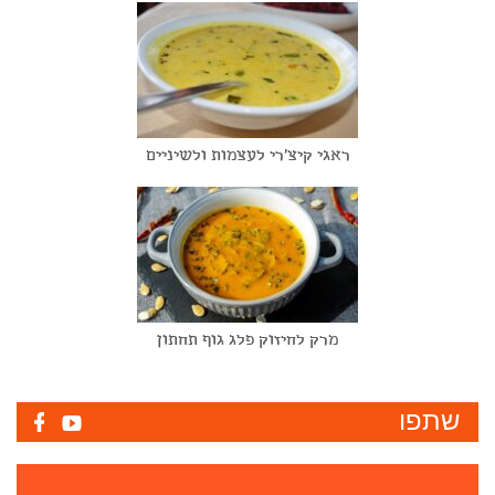
ראגי קיצ'רי לעצמות ולשיניים
מרק לחיזוק פלג גוף תחתון
שתפו