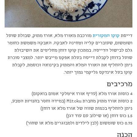
דייסת
קוקו המקורית
מורכבת מאורז מלא, אורז מתוק, שבולת שועל
ושומשום, שעוברים קליה וטחינה לאבקה. האבקה משמשת כחומר
גלם לבישול הדייסה. במתכון קוקו דוחן מחליפים את השיבולת
שועל בדוחן לקבלת דייסה בעלת אפקט מייבש יותר. למצבי סוכרת
ניתן להחליף את האורז המלא והמתוק בקינואה וכוסמת, לקבלת
קוקו בעל אינדקס גליקמי נמוך יותר.
מרכיבים
4 כוסות אורז מלא (עדיף אורז איטלקי אטום בואקום)
2 כוסות אורז מתוק מחברת Mitoku (במידה וחסר בחנויות הטבע,
ניתן להחליף בכמות שווה של אורז מלא או דוחן)
1.5 כוס דוחן (או שילוב עם עוד דגן)
0.75 כוס שומשום (לבן לילדים ולמבוגרים מלא או שחור)
הכנה