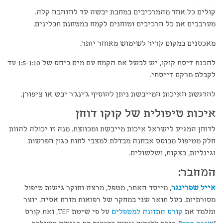
קולים כל אחד מהמרכיבים במחבת יבשה עד להזהבה קלה.
מערבבים את כל הרכיבים וטוחנים לקמח במטחנת תבלינים.
מאכסנים במקום קריר לשימוש מאוחר יותר.
להכנת דיסת קוקו, יש לבשל את הקמח עם מים ביחס של 1:5-1:10 עד
לקבלת מרקם דייסתי.
להדגשת האיכות המייבשת ניתן להוסיף ג'ינג'ר יבש או ציפורן.
איכות טיפולית של קוקו דוחן
לדוחן המגיע לישראל איכות מייבשת ומכווצת. מנה זו יכולה להוות
חלק מטיפול מבוסס אבחנה מבדלת למצבי לחות כגון הפרשות
וגינליות, בצקות, ושלשולים.
המחבר:
אייל שפרינגר
, מייסד האתר, מטפל, מרצה וחוקר גישות טיפול
מסורתיות. בעל תואר שני במחקר של רפואות מזרח אסיה. יוצר
ומלמד את
קורס התזונה למטפלים
על פי שיטת TEF, ואת קורס