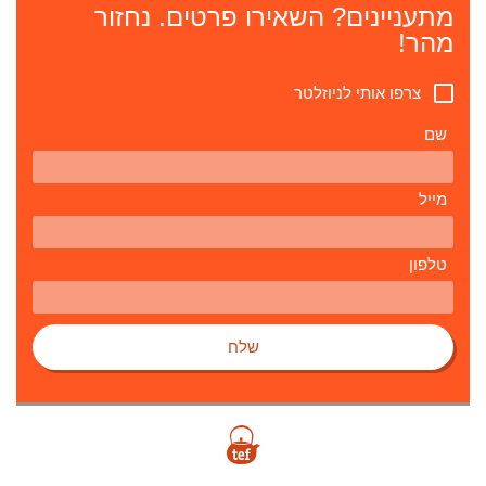
מתעניינים? השאירו פרטים. נחזור
מהר!
צרפו אותי לניוזלטר
שם
מייל
טלפון
שלח