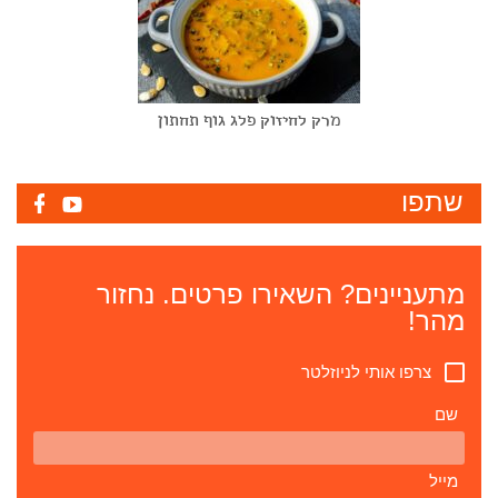
מרק לחיזוק פלג גוף תחתון
שתפו
מתעניינים? השאירו פרטים. נחזור
מהר!
צרפו אותי לניוזלטר
שם
מייל