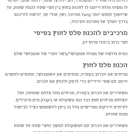
להיות כזה אוורירי ומשוחרר, הם ילחיצו אותו, ידחסו אותו, יוסיפו
לו משהו מלוח וייתנו לו לחכות בחוץ בין חצי שעה לכמה שעות, עד
שיהפוך למעט יותר Yang ומרוכז. ואז, אולי אז, יורשה להיכנס
בדרך המלך אל מערכת העיכול…
מרכיבים להכנת סלט לחוץ בסיסי
חצי כרוב בינוני פרוס דק
כפית גדושה של ממרח אומבושי/בשר הפרי של אומבושי שלם
הכנת סלט לחוץ
מניחים את הכרוב בקערה, מוסיפים את האומבושי, ומעסים-לוחצים
היטב עם שתי הידיים כדי לרסק ולכווץ את הכרוב.
משאירים את הכרוב בקערה, מניחים מעל צלחת שטוחה, ועל
הצלחת מניחים חפץ כבד כמו משקולת או בקבוק מים מינרלים.
לעיתים הירקות מפרישים נוזל בו ניתן להשתמש כציר לבישול
מנות אחרות.
משאירים את הכרוב עם המשקולת למשך כחצי שעה עד שעות