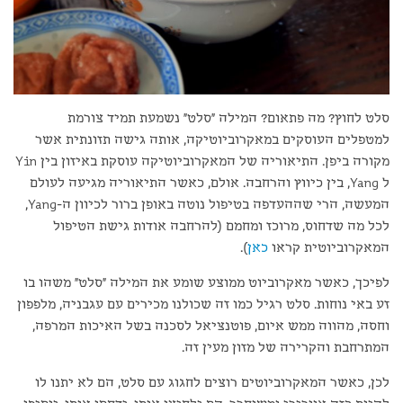
סלט לחוץ? מה פתאום? המילה "סלט" נשמעת תמיד צורמת
למטפלים העוסקים במאקרוביוטיקה, אותה גישה תזונתית אשר
מקורה ביפן. התיאוריה של המאקרוביוטיקה עוסקת באיזון בין Yin
ל Yang, בין כיווץ והרחבה. אולם, כאשר התיאוריה מגיעה לעולם
המעשה, הרי שההעדפה בטיפול נוטה באופן ברור לכיוון ה-Yang,
לכל מה שדחוס, מרוכז ומחמם (להרחבה אודות גישת הטיפול
המאקרוביוטית קראו
כאן
).
לפיכך, כאשר מאקרוביוט ממוצע שומע את המילה "סלט" משהו בו
זע באי נוחות. סלט רגיל כמו זה שכולנו מכירים עם עגבניה, מלפפון
וחסה, מהווה ממש איום, פוטנציאל לסכנה בשל האיכות המרפה,
המתרחבת והקרירה של מזון מעין זה.
לכן, כאשר המאקרוביוטים רוצים לחגוג עם סלט, הם לא יתנו לו