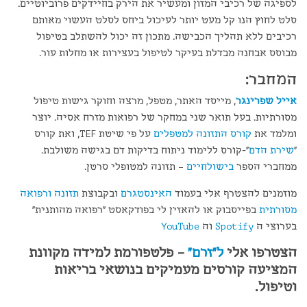
לספיגה של רכיבי המזון ומעשיר את הירק בחיידקים פרוביוטיים.
סלט לחוץ הנו קל מעט יותר לעיכול ביחס לסלט העשוי מאותם
רכיבים ללא תהליך הכבישה. מתכון זה יכול להשתלב בטיפול
מבוסס אבחנה מבדלת בעיקר לטיפול בעצירות או מחלות עור.
המחבר:
אייל שפרינגר
, מייסד האתר, מטפל, מרצה וחוקר גישות טיפול
מסורתיות. בעל תואר שני במחקר של רפואות מזרח אסיה. יוצר
ומלמד את
קורס התזונה למטפלים
על פי שיטת TEF, ואת קורס
"
שירת הדם
"-קורס ללימוד ניתוח בדיקות דם בגישה משולבת.
ממחברי הספר
בישולחיים
– תזונה למטופלי סרטן.
מוזמנים להצטרף אלי בעמוד
האינסטגרם
ובקבוצת
תזונה ורפואה
מסורתית
בפייסבוק או להאזין לי בפודקאסט "רפואה מהותנית"
בערוצי ה
Spotify
וה
YouTube
הצטרפו אלי
ל"זרם"
– פלטפורמת למידה מקוונת
המציעה קורסים מעמיקים בנושאי בריאות
וטיפול.