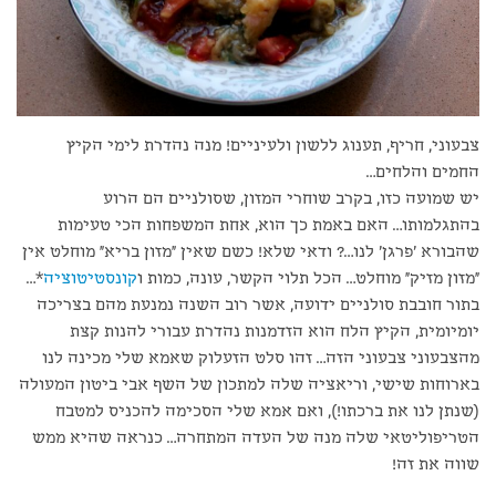
צבעוני, חריף, תענוג ללשון ולעיניים! מנה נהדרת לימי הקיץ
החמים והלחים…
יש שמועה כזו, בקרב שוחרי המזון, שסולניים הם הרוע
בהתגלמותו… האם באמת כך הוא, אחת המשפחות הכי טעימות
שהבורא 'פרגן' לנו…? ודאי שלא! כשם שאין "מזון בריא" מוחלט אין
"מזון מזיק" מוחלט… הכל תלוי הקשר, עונה, כמות ו
קונסטיטוציה
*…
בתור חובבת סולניים ידועה, אשר רוב השנה נמנעת מהם בצריכה
יומיומית, הקיץ הלח הוא הזדמנות נהדרת עבורי להנות קצת
מהצבעוני צבעוני הזה… זהו סלט הזעלוק שאמא שלי מכינה לנו
בארוחות שישי, וריאציה שלה למתכון של השף אבי ביטון המעולה
(שנתן לנו את ברכתו!), ואם אמא שלי הסכימה להכניס למטבח
הטריפוליטאי שלה מנה של העדה המתחרה… כנראה שהיא ממש
שווה את זה!