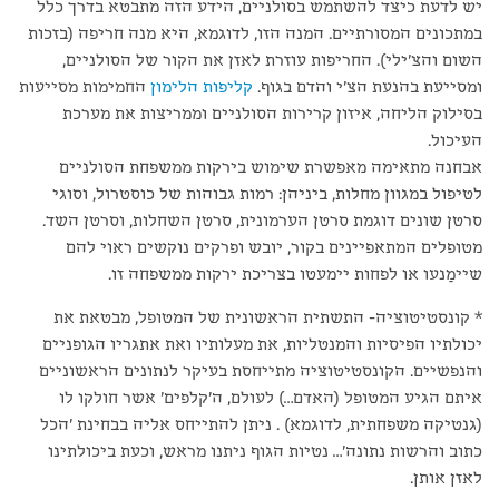
יש לדעת כיצד להשתמש בסולניים, הידע הזה מתבטא בדרך כלל
במתכונים המסורתיים. המנה הזו, לדוגמא, היא מנה חריפה (בזכות
השום והצ'ילי). החריפות עוזרת לאזן את הקור של הסולניים,
ומסייעת בהנעת הצ'י והדם בגוף.
קליפות הלימון
החמימות מסייעות
בסילוק הליחה, איזון קרירות הסולניים וממריצות את מערכת
העיכול.
אבחנה מתאימה מאפשרת שימוש בירקות ממשפחת הסולניים
לטיפול במגוון מחלות, ביניהן: רמות גבוהות של כוסטרול, וסוגי
סרטן שונים דוגמת סרטן הערמונית, סרטן השחלות, וסרטן השד.
מטופלים המתאפיינים בקור, יובש ופרקים נוקשים ראוי להם
שיימַנעו או לפחות יימעטו בצריכת ירקות ממשפחה זו.
* קונסטיטוציה- התשתית הראשונית של המטופל, מבטאת את
יכולתיו הפיסיות והמנטליות, את מעלותיו ואת אתגריו הגופניים
והנפשיים. הקונסטיטוציה מתייחסת בעיקר לנתונים הראשוניים
איתם הגיע המטופל (האדם…) לעולם, ה'קלפים' אשר חולקו לו
(גנטיקה משפחתית, לדוגמא) . ניתן להתייחס אליה בבחינת 'הכל
כתוב והרשות נתונה'… נטיות הגוף ניתנו מראש, וכעת ביכולתינו
לאזן אותן.