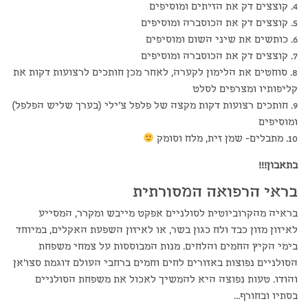
4. קוצצים דק את הזיתים ומוסיפים
5. קוצצים דק את הכוסברה ומוסיפים
6. כותשים את שיני השום ומוסיפים
7. קוצצים דק את הכוסברה ומוסיפים
8. סוחטים את הלימון לקערה, לאחר מכן חותכים לרצועות דקות את
קליפותיו ומצרפים לסלט
9. חותכים רצועות דקות מקצה של פלפל צ'ילי (בערך שליש הפלפל)
ומוסיפים
10. מתבלים- שמן זית, מלח וסומק
בתאבון!!!
בראי הרפואה המסורתית
בראיה מהקרוביוטית לסולניים אפקט מייבש ומקרר, המסייע
לאיזון מזון כבד ולח כגון בשר, או לאיזון השפעת האקלים, במיוחד
בימי הקיץ החמים והלחים. מנות המבוססות על צמחי משפחת
הסולניים נפוצות באזורים לחים וחמים ברחבי העולם דוגמת סצו'אן
והודו. טעות נפוצה היא להמשיך לאכול את משפחת הסולניים
בסתיו ובחורף…