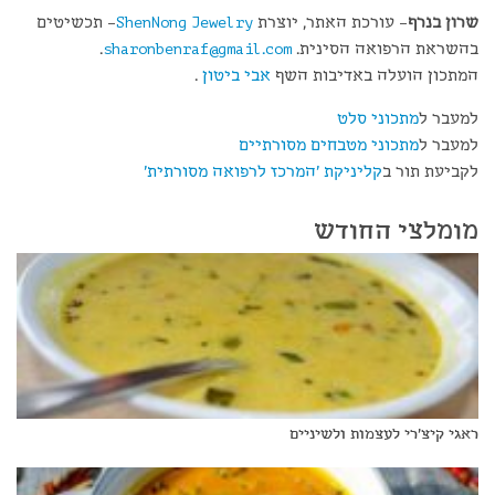
שרון בנרף
– עורכת האתר, יוצרת
ShenNong Jewelry
– תכשיטים
בהשראת הרפואה הסינית.
sharonbenraf@gmail.com
.
המתכון הועלה באדיבות השף
אבי ביטון
.
למעבר ל
מתכוני סלט
למעבר ל
מתכוני מטבחים מסורתיים
לקביעת תור ב
קליניקת 'המרכז לרפואה מסורתית'
מומלצי החודש
ראגי קיצ'רי לעצמות ולשיניים