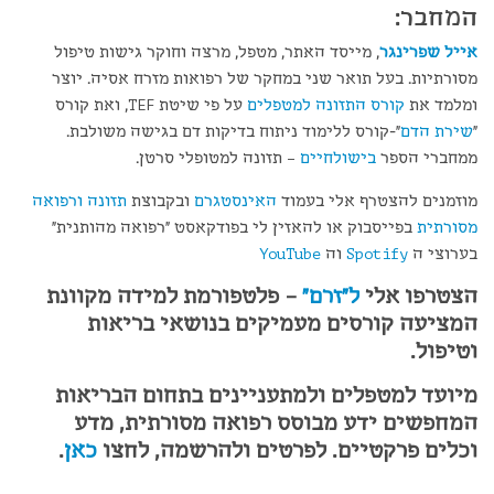
המחבר:
אייל שפרינגר
, מייסד האתר, מטפל, מרצה וחוקר גישות טיפול
מסורתיות. בעל תואר שני במחקר של רפואות מזרח אסיה. יוצר
ומלמד את
קורס התזונה למטפלים
על פי שיטת TEF, ואת קורס
"
שירת הדם
"-קורס ללימוד ניתוח בדיקות דם בגישה משולבת.
ממחברי הספר
בישולחיים
– תזונה למטופלי סרטן.
מוזמנים להצטרף אלי בעמוד
האינסטגרם
ובקבוצת
תזונה ורפואה
מסורתית
בפייסבוק או להאזין לי בפודקאסט "רפואה מהותנית"
בערוצי ה
Spotify
וה
YouTube
הצטרפו אלי
ל"זרם"
– פלטפורמת למידה מקוונת
המציעה קורסים מעמיקים בנושאי בריאות
וטיפול.
מיועד למטפלים ולמתעניינים בתחום הבריאות
המחפשים ידע מבוסס רפואה מסורתית, מדע
וכלים פרקטיים. לפרטים ולהרשמה, לחצו
כאן
.