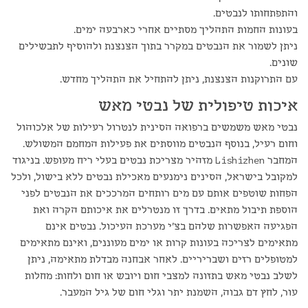
והתפתחותו לנבטים.
בעונות החמות התהליך מסתיים אחרי כארבעה ימים.
ניתן לשמור את הנבטים במקרר בתוך הצנצנת ולהוסיף לתבשילים
שונים.
עם התרוקנות הצנצנת, ניתן להתחיל את התהליך מחדש.
איכות טיפולית של נבטי מאש
נבטי מאש משמשים ברפואה הסינית לנטרול רעילות של אלכוהול
וחום רעיל, בנוסף הנבטים מווסתים את פעילות המחמם המשולש.
המחבר Lishizhen מזהיר מצריכת נבטים בעלי ריח מעופש. בניגוד
למקובל בישראל, הסינים נימנעים מאכילת נבטים ללא בישול, ולכל
הפחות שוטפים אותם עם מים רותחים המרככים את הנבטים לפני
הוספת תיבול מתאים. בדרך זו מנטרלים את איכותם הקרה ואת
הפגיעה האפשרות שלהם בצ'י מערכת העיכול. נבטים אינם
מתאימים לצריכה בעונות קרות או ימים מעוננים, ואינם מתאימים
למטופלים רזים ושבריריים. לאחר אבחנה מבדלת מתאימה, ניתן
לשלב נבטי מאש בתזונה למצבי חום ויובש או חום ולחות: מחלות
עור, לחץ דם גבוה, השמנת יתר וגלי חום של גיל המעבר.