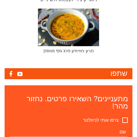
ראגי קיצ'רי לעצמות ולשיניים
מרק לחיזוק פלג גוף תחתון
שתפו
מתעניינים? השאירו פרטים. נחזור
מהר!
צרפו אותי לניוזלטר
שם