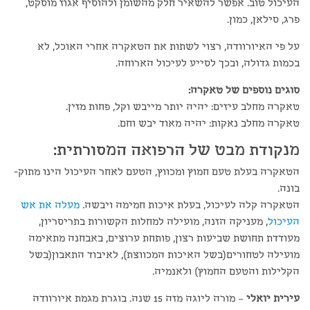
העיכול טוב. אפשר להשאיר חלק מהשומן ולהוסיף אגוז מוסקט,
פרג, סילאן, כמון.
על פי האיורוודה, רצוי לשתות את הטאקרה אחרי האוכל, לא
בכמות גדולה, ובכך לסייע לעיכול הארוחה.
סוגים נוספים של טאקרה:
טאקרה מחלב עיזים: יהיה יותר מייבש וקל, פחות מזין.
טאקרה מחלב נאקות: יהיה מאוד יבש וחם.
מנקודת מבט של הרפואה המסורתית:
הטאקרה בעלת טעם חמוץ ומכווץ, הטעם לאחר העיכול הינו מתוק-
בונה.
הטאקרה קלה לעיכול, בעלת איכות חמימה ויבשה.
מעלה את אש
העיכול
, מעניקה הזנה, מועילה למחלות הקשורות בתריסריון,
מעודדת תחושת שביעות רצון, פותחת ערוצים, באבחנה מתאימה
מועילה לטחורים(בשל האיכות המכווצת), לאיבוד התאבון(בשל
הקלילות והטעם החמוץ) ולאנמיה.
עירית יואלי
– מורה ליוגה מזה 15 שנה. בוגרת מגמת איורוודה