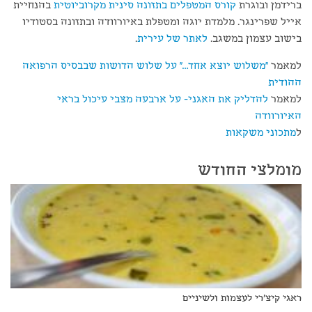
ברידמן ובוגרת
קורס המטפלים בתזונה סינית מקרוביוטית
בהנחיית
אייל שפרינגר. מלמדת יוגה ומטפלת באיורוודה ובתזונה בסטודיו
בישוב עצמון במשגב.
לאתר של עירית
.
למאמר
"משלוש יוצא אחד…" על שלוש הדושות שבבסיס הרפואה
ההודית
למאמר
להדליק את האגני- על ארבעה מצבי עיכול בראי
האיורוודה
ל
מתכוני משקאות
מומלצי החודש
ראגי קיצ'רי לעצמות ולשיניים