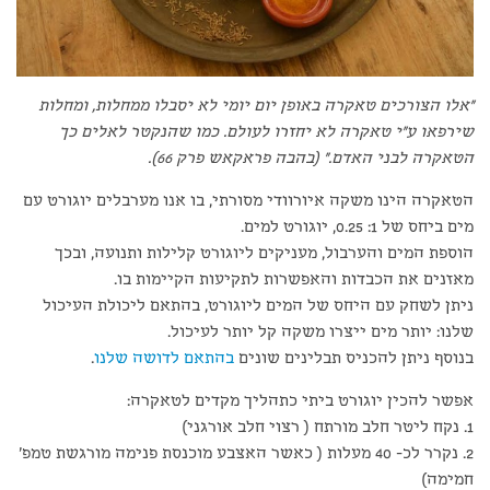
"אלו הצורכים טאקרה באופן יום יומי לא יסבלו ממחלות, ומחלות
שירפאו ע"י טאקרה לא יחזרו לעולם. כמו שהנקטר לאלים כך
הטאקרה לבני האדם." (בהבה פראקאש פרק 66).
הטאקרה הינו משקה איורוודי מסורתי, בו אנו מערבלים יוגורט עם
מים ביחס של 1: 0.25, יוגורט למים.
הוספת המים והערבול, מעניקים ליוגורט קלילות ותנועה, ובכך
מאזנים את הכבדות והאפשרות לתקיעות הקיימות בו.
ניתן לשחק עם היחס של המים ליוגורט, בהתאם ליכולת העיכול
שלנו: יותר מים ייצרו משקה קל יותר לעיכול.
בנוסף ניתן להכניס תבלינים שונים
בהתאם לדושה שלנו
.
אפשר להכין יוגורט ביתי כתהליך מקדים לטאקרה:
1. נקח ליטר חלב מורתח ( רצוי חלב אורגני)
2. נקרר לכ- 40 מעלות ( כאשר האצבע מוכנסת פנימה מורגשת טמפ'
חמימה)