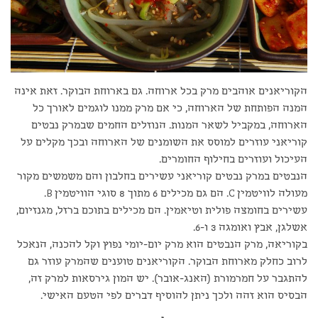
הקוריאנים אוהבים מרק בכל ארוחה. גם בארוחת הבוקר. זאת אינה
המנה הפותחת של הארוחה, כי אם מרק ממנו לוגמים לאורך כל
הארוחה, במקביל לשאר המנות. הנוזלים החמים שבמרק נבטים
קוריאני עוזרים למוסס את השומנים של הארוחה ובכך מקלים על
העיכול ועוזרים בחילוף החומרים.
הנבטים במרק נבטים קוריאני עשירים בחלבון והם משמשים מקור
מעולה לוויטמין
C
. הם גם מכילים 6 מתוך 8 סוגי הוויטמין
B
.
עשירים בחומצה פולית וטיאמין. הם מכילים בתוכם ברזל, מגנזיום,
אשלגן, אבץ ואומגה 3 ו-6.
בקוריאה, מרק הנבטים הוא מרק יום-יומי נפוץ וקל להכנה, הנאכל
לרוב כחלק מארוחת הבוקר. הקוריאנים טוענים שהמרק עוזר גם
להתגבר על חמרמורת (האנג-אובר). יש המון גירסאות למרק זה,
הבסיס הוא זהה ולכך ניתן להוסיף דברים לפי הטעם האישי.