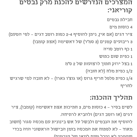
המצרכים הנדרשים להכנת מרק נבטים
קוריאני:
חבילת נבטים
4 כוסות מים
ציר דגים (אם אין, ניתן להוסיף 2-4 כפות רוטב דגים – לפי הטעם)
3 ריבועים קטנים (3 סמ"ר) של דאשימה (אצת קומבו)
1 כף רוטב סויה
1 כפית שום כתוש
1 בצל ירוק חתוך לרצועות של 2 ס"מ
1/2 כפית מלח (לא חובה)
1/4 כפית פלפל חריף גרוס (או גוצ'ו גארו) – לא חובה למי שרגיש
לחריף
תהליך ההכנה:
לשים בסיר – 4 כוסות מים, 3 חתיכות אצת דאשימה (קומבו), ציר
דגים (או רוטב דגים) ולהביא לרתיחה.
להוסיף את הנבטים ולבשל על אש בינונית עם מכסה סגור (חשוב
מאוד – לא לפתוח את המכסה בזמן הבישול הראשוני הזה בכדי
שהמרק לא יקבל טעם לוואי של הנבטים).