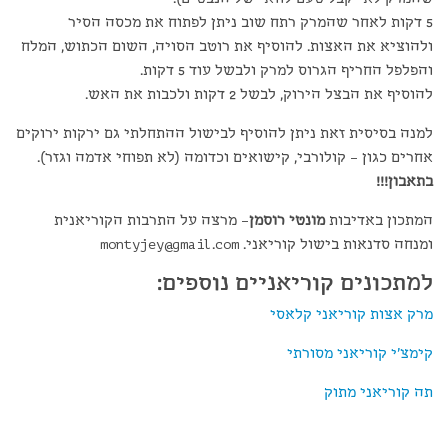
5 דקות לאחר שהמרק רתח שוב ניתן לפתוח את מכסה הסיר
ולהוציא את האצות. להוסיף את רוטב הסויה, השום הכתוש, המלח
והפלפל החריף הגרוס למרק ולבשל עוד 5 דקות.
להוסיף את הבצל הירוק, לבשל 2 דקות ולכבות את האש.
למנה בסיסית זאת ניתן להוסיף לבישול ההתחלתי גם ירקות ירוקים
אחרים כגון – קולורבי, קישואים וכדומה (לא תפוחי אדמה וגזר).
בתאבון!!!
המתכון באדיבות
מונטי רוסמן
– מרצה על התרבות הקוריאנית
ומנחה סדנאות בישול קוריאני.
montyjey@gmail.com
למתכונים קוריאניים נוספים:
מרק אצות קוריאני קלאסי
קימצ'י קוריאני מסורתי
תה קוריאני מתוק