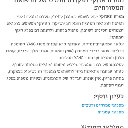
ממרח אזוקי מנקודת המבט של הרפואה
המסורתית:
ממרח האזוקי
יכול לשמש כמתכון לחיזוק מערכת הכליה לפי
תפיסת הרפואה הסינית והמקרוביוטיקה. האזוקי משמשת ברפואת
הצמחים הסינית לשיתון, טיפול בלחות, ולהנעת דם בפלג הגוף
התחתון.
על פי המאקרוביוטיקה, האזוקי היא קטנית מסוג
YANG
התומכת
בכליות. שאר רכיבי המתכון (שמן סומסום, אגוזי מלך, עירית, קומבו,
מלח) תומכים אף הם ב
YANG
הכליות.
לסיכומו של דבר, המתכון מייבש ומחמם ומתאים במיוחד לחורף.
לאחר אבחנה מתאימה ניתן להשתמש במתכון זה לטיפול בבצקות,
בעיות פריון, אין אונות, הגדלה של הערמונית, ובעיות נוספות בפלג
הגוף התחתון.
לעיון נוסף:
מתכוני ממרחים ורטבים
מתכוני קטניות
מומלצי החודש