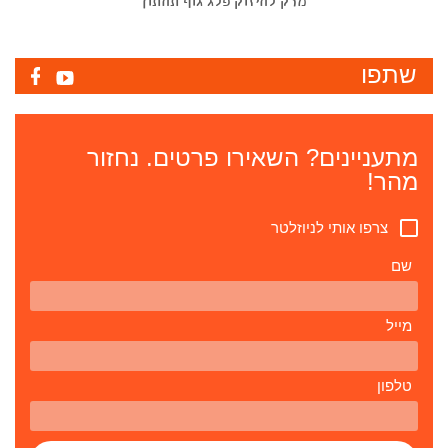
מרק לחיזוק פלג גוף תחתון
שתפו
מתעניינים? השאירו פרטים. נחזור
מהר!
צרפו אותי לניוזלטר
שם
מייל
טלפון