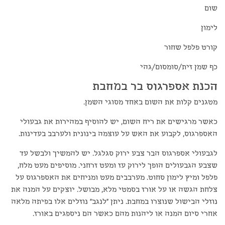
שום
לימון
קורט פלפל שחור
כף שמן זית/סומסום/גהי
הכנת אספרגוס בר במחבת
מטגנים קלות את השום באחד מסוגי השמן.
כאשר מרגישים את ריח השום, יש להוסיף במהירות את גבעולי
האספרגוס, לקבוע את האש על עוצמה בינונית ולערבב בעדינות.
לגבעולי אספרגוס הבר צבע ירוק סגלגל. יש להמשיך ולבשל עד
שצבע הגבעולים הופך לירוק עז ומעט זרחני. מוסיפים מעט מלח,
פלפל ומיץ לימון סחוט. מערבבים מעט ומניחים את האספרגוס על
צלחת הגשה או על אורז בסמטי מלא, מבושל. יוצקים על המנה את
נוזלי הבישול שנוצרו במחבת. ניתן "לנגב" נוזלים אלו בפיתה מלאה
אחרי סיום המנה או ליהנות מהם כאשר הם ניספגים באורז.