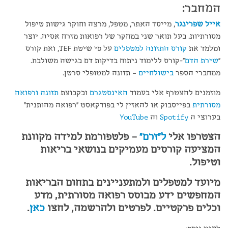
המחבר:
אייל שפרינגר
, מייסד האתר, מטפל, מרצה וחוקר גישות טיפול
מסורתיות. בעל תואר שני במחקר של רפואות מזרח אסיה. יוצר
ומלמד את
קורס התזונה למטפלים
על פי שיטת TEF, ואת קורס
"
שירת הדם
"-קורס ללימוד ניתוח בדיקות דם בגישה משולבת.
ממחברי הספר
בישולחיים
– תזונה למטופלי סרטן.
מוזמנים להצטרף אלי בעמוד
האינסטגרם
ובקבוצת
תזונה ורפואה
מסורתית
בפייסבוק או להאזין לי בפודקאסט "רפואה מהותנית"
בערוצי ה
Spotify
וה
YouTube
הצטרפו אלי
ל"זרם"
– פלטפורמת למידה מקוונת
המציעה קורסים מעמיקים בנושאי בריאות
וטיפול.
מיועד למטפלים ולמתעניינים בתחום הבריאות
המחפשים ידע מבוסס רפואה מסורתית, מדע
וכלים פרקטיים. לפרטים ולהרשמה, לחצו
כאן
.