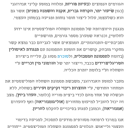
הגורמים הנפוצים ל
בעיות פוריות
, ומלווה במופע קליני אנדרוגני
(כגון
שֹיעור יתר, הקרחה גברית, אקנה והשמנה בטנית
) אשר גם
הוא כשלעצמו, עלול ליצור חוסר נוחות ופגיעה בבטחון העצמי.
מנגנון היווצרותה של תסמונת השחלה הפוליצסטית אינו ידוע
לחלוטין, וכנראה שמערב מספר גורמים, תורשתיים
וסביבתיים-התנהגותיים. הממצאים אשר לגביהם כבר נמצא קשר
מחקרי מובהק, קושרים את הופעת התסמונת עם
תנגודת לאיסולין
(בדומה
לתסמונת המטבולית
, ול
סוכרת
מסוג 2), עלייה ביצירת
הטריגליצרידים
בכבד, וייצור יתר של
הורמוני מין זכריים
ע"י
השחלה וע"י בלוטת יותרת הכליה.
מעבר למופע האנדרוגני, משבשת תסמונת השחלה הפוליצסטית את
המחזור החודשי, ע"י
הווצרות ריבוי זקיקים זעירים
בשחלה, ללא
הבשלה של אחד מהם לכדי ביצית פוריה (כלומר,
העדר ביוץ
). מצב
זה יכול להוביל למיעוט מחזורים (
אוליגומנוריאה
) ואף להעדרם
(
אמנוריאה
), וכמובן לפגוע בסיכויים להקלט
להריון
.
אנו במרכז לרפואה מסורתית מודעים לתסכול, לפגיעה בדימוי
העצמי ולייאוש, הנלווים לתסמונת השחלה הפוליצסטית. ייחודית