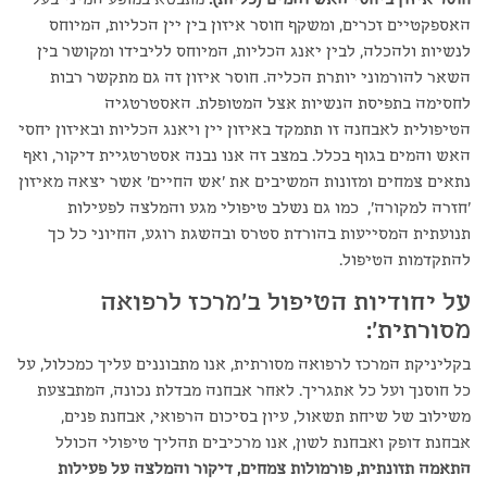
חוסר איזון ביחסי האש והמים (כליות):
מתבטא במופע המיני בעל
האספקטיים זכרים, ומשקף חוסר איזון בין יין הכליות, המיוחס
לנשיות ולהכלה, לבין יאנג הכליות, המיוחס לליבידו ומקושר בין
השאר להורמוני יותרת הכליה. חוסר איזון זה גם מתקשר רבות
לחסימה בתפיסת הנשיות אצל המטופלת. האסטרטגיה
הטיפולית לאבחנה זו תתמקד באיזון יין ויאנג הכליות ובאיזון יחסי
האש והמים בגוף בכלל. במצב זה אנו נבנה אסטרטגיית דיקור, ואף
נתאים צמחים ומזונות המשיבים את 'אש החיים' אשר יצאה מאיזון
'חזרה למקורה', כמו גם נשלב טיפולי מגע והמלצה לפעילות
תנועתית המסייעות בהורדת סטרס ובהשגת רוגע, החיוני כל כך
להתקדמות הטיפול.
על יחודיות הטיפול ב'מרכז לרפואה
מסורתית':
בקליניקת המרכז לרפואה מסורתית, אנו מתבוננים עליך כמכלול, על
כל חוסנך ועל כל אתגריך. לאחר אבחנה מבדלת נכונה, המתבצעת
משילוב של שיחת תשאול, עיון בסיכום הרפואי, אבחנת פנים,
אבחנת דופק ואבחנת לשון, אנו מרכיבים תהליך טיפולי הכולל
התאמה תזונתית, פורמולות צמחים, דיקור והמלצה על פעילות