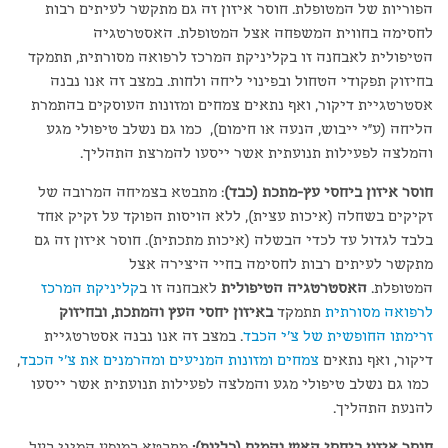
הפוריות של המטופלת. חוסר איזון זה גם מתקשר לעיתים רבות
לחסימה בחווית המשפחה אצל המטופלת. האסטרטגיה
הטיפולית לאבחנה זו בקליניקת המרכז לרפואה מסורתית, תתמקד
בחיזוק תפקודי הטחול ובפינוי ליחה ולחות. במצב זה אנו נבנה
אסטרטגיית דיקור, ואף נתאים צמחים ומזונות העוסקים בהתמרת
הליחה (ע"י ייבוש, הנעה או חימום), כמו גם נשלב טיפולי מגע
והמלצה לפעילות תנועתית אשר ייסעו להמרצת התהליך.
חוסר איזון ביחסי עץ-מתכת (כבד)
: מתבטא בצמיחה המרובה של
זקיקים בשחלה (איכות עצית), ללא הויסות הפוקד על זקיק אחד
בלבד לגדול עד לכדי הבשלה (איכות מתכתית). חוסר איזון זה גם
מתקשר לעיתים רבות לחסימה בחיי היצירה אצל
המטופלת.
האסטרטגיה הטיפולית
לאבחנה זו ב
קליניקת המרכז
לרפואה מסורתית
תתמקד
באיזון יחסי העץ והמתכת, ובחיזוק
זרימתו החופשית של צ'י הכבד
. במצב זה אנו נבנה אסטרטגיית
דיקור, ואף נתאים
צמחים ומזונות המניעים ומהרמנים את צ'י הכבד
,
כמו גם נשלב טיפולי מגע והמלצה לפעילות תנועתית אשר ייסעו
להנעת התהליך.