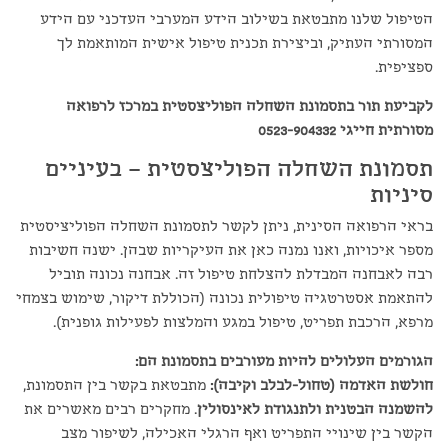
הטיפול שלנו מתבטאת בשילוב הידע המערבי העדכני עם הידע
המסורתי העתיק, וביצירת תכנית טיפול אישית המותאמת לך
ספציפית.
לקביעת תור בתסמונת השחלה הפוליצסטית במרכז לרפואה
מסורתית חייגי 0523-904332
תסמונת השחלה הפוליצסטית – בעיניים
סיניות
בראי הרפואה הסינית, ניתן לקשר לתסמונת השחלה הפוליציסטית
מספר איכויות, ואנו נמנה כאן את העיקריות שבהן. ישנה חשיבות
רבה לאבחנה המבדלת להצלחת טיפול זה. אבחנה נכונה תוביל
להתאמת אסטרטגיה טיפולית נכונה (הכוללת דיקור, שימוש בצמחי
מרפא, הרכבת תפריט, טיפול במגע והמלצות לפעילות גופנית).
הגורמים העלולים להיות מעורבים בתסמונת הם:
חולשת האדמה (טחול-לבלב וקיבה):
מתבטאת בקשר בין התסמונת,
להשמנה הבטנית ולתנגודת לאינסולין
. מחקרים רבים מאשרים את
הקשר בין שינויי התפריט ואף הרגלי האכילה, לשיפור מצב