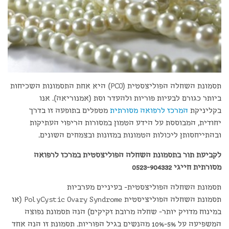
תסמונת השחלה הפוליצסטית (PCO) היא אחת התסמונות השכיחות
ביותר כגורם לבעיות פוריות ולהעדר וסת (אמנוריאה). אנו
בקליניקת
המרכז לרפואה מסורתית
מטפלים בתופעה זו בדרך
יחודית, המבוססת על הידע הטמון במסורות הריפוי העתיקות
ובהתייחסותן ליכולות הטמונות במזונות ובצמחים השונים.
לקביעת תור בתסמונת השחלה הפוליצסטית במרכז לרפואה
מסורתית חייגי 0523-904332
תסמונת השחלה הפוליצסטית- בעיניים מערביות
תסמונת השחלה הפוליציסטית PolyCystic Ovary Syndrome (או
במינוח מדויק יותר- שחלה מרובת זקיקים) הנה תסמונת נפוצה
המשפיעה על 5%-10% מהנשים בגיל הפוריות. תסמונת זו הנה אחד