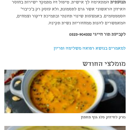
תנועתית
המתאימה לך אישית. טיפול זה מתמקד ישירות בחוסר
האיזון הראשוני אשר גרם לתסמונת, ולא עוסק רק ב'כיבוי'
הסמפטומים. באמצעות שינוי תזונתי ובתמיכת דיקור וצמחים,
המאפשרים להנות ממחזוריות נשית תקינה.
לקביעת תור חייגי 0523-904332
למאמרים בנושא רפואה משלימה ופריון
מומלצי החודש
מרק לחיזוק פלג גוף תחתון