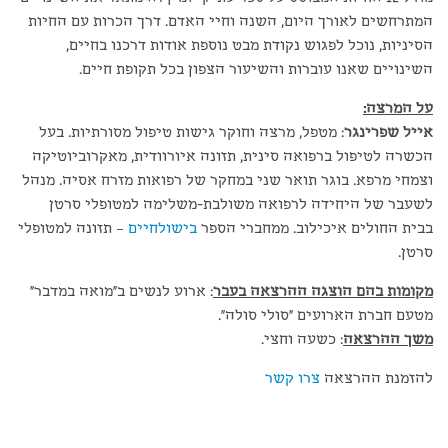
המתרחשים לאורך היום, השנה וחיי האדם. דרך הכרות עם החיות
הסיניות, נוכל לפגוש נקודת מבט נוספת אודות דרכנו בחיים,
השינויים שאנו עוברות והשיעור הצפון בכל תקופת חיים.
על המרצה:
אייל שפרינגר
: מטפל, מרצה וחוקר גישות טיפול מסורתיות. בעל
הכשרה לטיפול ברפואה סינית, תזונה איורוודית, מאקרוביוטיקה
וצמחי מרפא. בוגר תואר שני במחקר של רפואות מזרח אסיה. מנהל
לשעבר של היחידה לרפואה משולבת-משלימה למטופלי סרטן
בבית החולים איכילוב. ממחברי הספר
בישולחיים
– תזונה למטופלי
סרטן.
מקומות בהם הוצגה ההרצאה בעבר
: ארוע לנשים ב"מואה במדבר"
מטעם חברת הארועים "סולי סולה".
משך ההרצאה
: כשעה וחצי.
להזמנת ההרצאה
צרו קשר