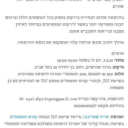
שונים.
בהרצאה אודות הבחירה בירקות נעסוק בכל הנושאים הללו ונרכוש
הבנה מעמיקה יותר באשר לירקות המתאימים במיוחד לאיזון
מצבנו ובריאות הסובבים אותנו.
מהלך הערב תוגש ארוחה קלה המשקפת את נושא ההרצאה.
פרטים:
מועד
: 7.3.19, יום ה' בשעה 18:00-21:00
מיקום
: מרכז שורשים, רחוב בן יהודה 35 בתל אביב.
עלות
: 250 ₪ למפגש. 10% למטופלי המרכז לרפואה מסורתית
בשיטת TEF, לבוגרי קורס המטפלים מטעם TEF או למגיעים עם בן
משפחה.
להרשמה, צרו קשר במייל
eyalshpringer@gmail.com
או
בהודעת טקסט ל0523904332
המרצה
:
אייל שפרינגר
, מייסד שיטת TEF ומנחה
קורס המטפלים
בשיטה, מנהל קליני של המרכז לרפואה משולבת משלימה למטופלי