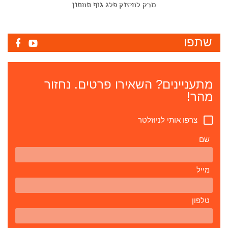
מרק לחיזוק פלג גוף תחתון
שתפו
מתעניינים? השאירו פרטים. נחזור
מהר!
צרפו אותי לניוזלטר
שם
מייל
טלפון