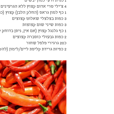
1 כפית זרעי כמון יבשים
4 צ'ילי טרי אדום קצוץ ללא הגרעינים
1 כף למון גראס (החלק הלבן) קצוץ (כ3 למון גראס)
3 כפות בצלצלי שאלוט קצוצים
3 כפות שיני שום קצוצות
1 כף גלנגל קצוץ (אם אין, ניתן בדוחק להחליף בג'ינג'ר טרי)
2 כפות גבעולי כוסברה קצוצים
כ20 גרגירי פלפל שחור
2 כפיות גרידת קליפת ליים/לימון (להקפיא כשקונים)