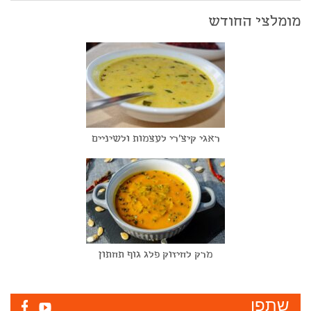
מומלצי החודש
ראגי קיצ'רי לעצמות ולשיניים
מרק לחיזוק פלג גוף תחתון
שתפו