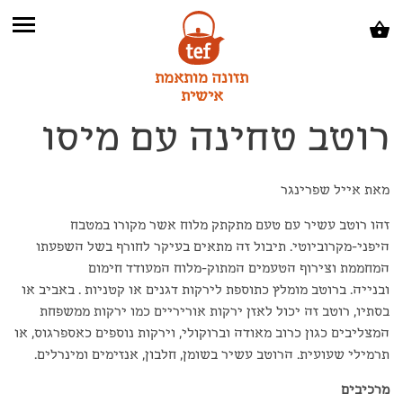
תזונה מותאמת
אישית
רוטב טחינה עם מיסו
מאת אייל שפרינגר
זהו רוטב עשיר עם טעם מתקתק מלוח אשר מקורו במטבח
היפני-מקרוביוטי. תיבול זה מתאים בעיקר לחורף בשל השפעתו
המחממת וצירוף הטעמים המתוק-מלוח המעודד חימום
ובנייה. ברוטב מומלץ כתוספת לירקות דגנים או קטניות . באביב או
בסתיו, רוטב זה יכול לאזן ירקות אוריריים כמו ירקות ממשפחת
המצליבים כגון כרוב מאודה וברוקולי, וירקות נוספים כאספרגוס, או
תרמילי שעועית. הרוטב עשיר בשומן, חלבון, אנזימים ומינרלים.
מרכיבים