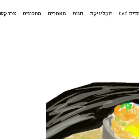
ים tef
הקליניקה
חנות
מאמרים
מתכונים
צרו קש