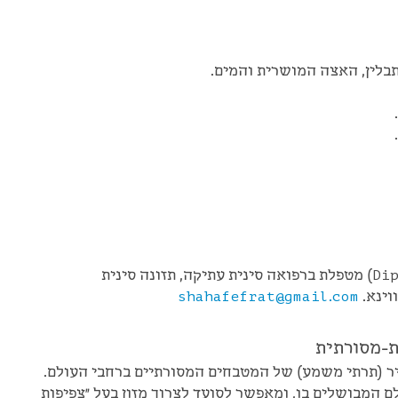
תבלין, האצה המושרית והמים.
Dip
) מטפלת ברפואה סינית עתיקה, תזונה סינית
וינא.
shahafefrat@gmail.com
ת-מסורתית
יר (תרתי משמע) של המטבחים המסורתיים ברחבי העולם.
 המבושלים בו, ומאפשר לסועד לצרוך מזון בעל "צפיפות