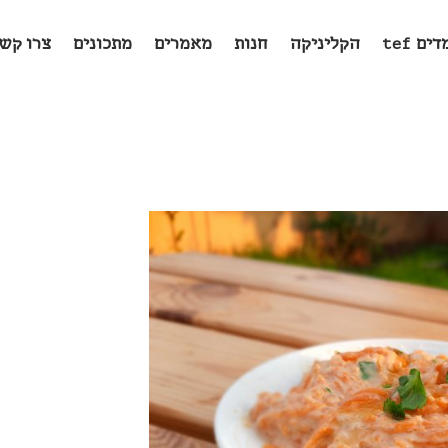
ים tef
הקליניקה
חנות
מאמרים
מתכונים
צרו קש