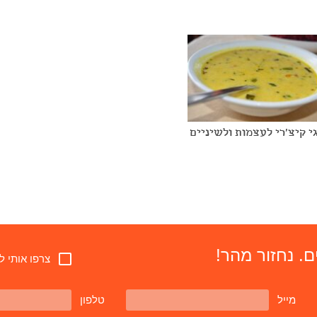
י קיצ'רי לעצמות ולשיניים
. נחזור מהר!
צרפו אותי ל
מייל
טלפון