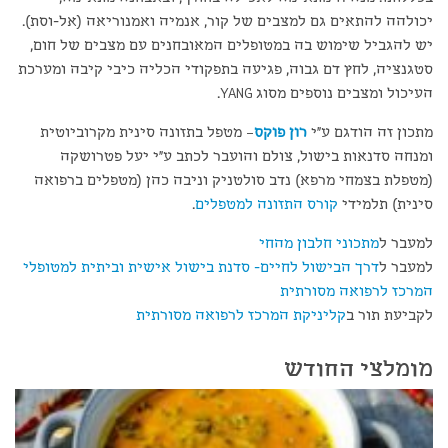
יכולהה להתאים גם למצבים של קור, אנמיה ואמנוריאה (אל-וסת).
יש להגביל שימוש בה במטופלים המאובחנים עם מצבים של חום,
סטגנציה, לחץ דם גבוה, פגיעה בתפקודי הכליה כיבי קיבה ומערכת
העיכול ומצבים נוספים מסוג YANG.
מתכון זה הודגם ע"י
רון פוקס
– מטפל בתזונה סינית מקרוביוטית
ומנחה סדנאות בישול, צולם והועבר לכתב ע"י יעל פטרושקה
(מטפלת בצמחי מרפא) נדב סולטניק וניבה כהן (מטפלים ברפואה
סינית) תלמידי
קורס התזונה למטפלים
.
למעבר ל
מתכוני חלבון מהחי
למעבר ל
דרך הבישול לחיים- סדנת בישול אישית וביתית למטופלי
המרכז לרפואה מסורתית
לקביעת תור ב
קליניקת המרכז לרפואה מסורתית
מומלצי החודש