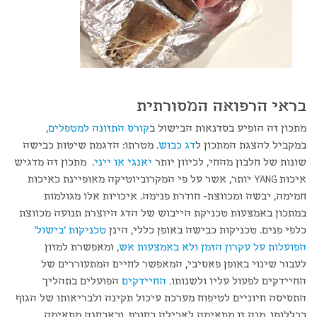
בראי הרפואה המסורתית
מתכון זה הופיע בסדנאות הבישול ב
קורס התזונה למטפלים
,
במקביל להצגת המתכון ל
דג כבוש
. מטרתו: הדגמת שיטות כבישה
שונות של חלבון מהחי, לכיוון יותר
יאנגי או ייני
. מתכון זה מדגיש
איכות YANG יותר, אשר על פי המקרוביוטיקה מאופיינת כאיכות
חמימה, יבשה ומכווצת- חודרת פנימה. איכויות אלו מגולמות
במתכון באמצעות טכניקת הייבוש של הדג היוצרת תנועה מכווצת
כלפי פנים. טכניקות כבישה באופן כללי, הינן
טכניקות 'בישול'
הפועלות על עקרון הזמן ולא באמצעות אש
, ומאפשרת למזון
לעבור שינוי באופן פאסיבי, המאפשר לחיים המתעוררים של
החיידקים לפעול עליו ולשנותו.
החיידקים
הפועלים בתהליך
התסיסה חיוניים לטיפוח מערכת עיכול תקינה ולבריאותו של הגוף
בכללותו. מנה זו מתאימה לאכילה בחורף, ובאבחנה מתאימה,