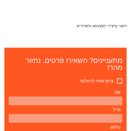
ראגי קיצ'רי לעצמות ולשיניים
מתעניינים? השאירו פרטים. נחזור
מהר!
צרפו אותי לניוזלטר
שם
מייל
טלפון