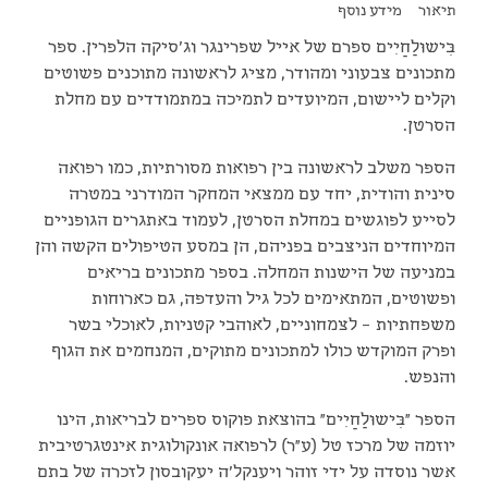
תיאור
מידע נוסף
בִּישוּלַחַיִים ספרם של אייל שפרינגר וג'סיקה הלפרין. ספר
מתכונים צבעוני ומהודר, מציג לראשונה מתוכנים פשוטים
וקלים ליישום, המיועדים לתמיכה במתמודדים עם מחלת
הסרטן.
הספר משלב לראשונה בין רפואות מסורתיות, כמו רפואה
סינית והודית, יחד עם ממצאי המחקר המודרני במטרה
לסייע לפוגשים במחלת הסרטן, לעמוד באתגרים הגופניים
המיוחדים הניצבים בפניהם, הן במסע הטיפולים הקשה והן
במניעה של הישנות המחלה. בספר מתכונים בריאים
ופשוטים, המתאימים לכל גיל והעדפה, גם כארוחות
משפחתיות – לצמחוניים, לאוהבי קטניות, לאוכלי בשר
ופרק המוקדש כולו למתכונים מתוקים, המנחמים את הגוף
והנפש.
הספר "בִּישוּלַחַיִים" בהוצאת פוקוס ספרים לבריאות, הינו
יוזמה של מרכז טל (ע"ר) לרפואה אונקולוגית אינטגרטיבית
אשר נוסדה על ידי זוהר ויענקל'ה יעקובסון לזכרה של בתם