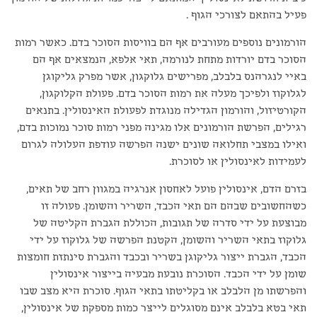
פעיל בהתאם לצורכי הגוף .
הורמונים נוספים מעורבים אף הם בוויסות הסוכר בדם. כאשר רמות
הסוכר בדם יורדות מתחת לנורמה, תאי אלפא, הנמצאים אף הם
באיי לנגרהנס בלבלב, מפרישים גלוקגון, אשר מפרק גליקוגן
לגלוקוז ולפיכך מעלה את רמות הסוכר בדם. פעולת הקלוקגון,
הקורטיזול, והורמון הגדילה מנוגדת לפעולת האינסולין. בתנאים
רגילים, הפרשת הורמונים אלו מגינה מפני רמות סוכר נמוכות בדם,
ואילו במצבי תחלואה שונים ישנה הפרשה עודפת העלולה לגרום
לעמידות לאינסולין או לסוכרת.
בזרם הדם, אינסולין פועל לאחסון אנרגיה במגוון רחב של תאים,
כשהחשובים שבהם הם תאי הכבד, השריר והשומן. פעולה זו
מבוצעת על ידי סדרה של תגובות, הכוללת הגברת הקליטה של
גלוקוז בתאי השריר והשומן, הקטנת הפרשה של גלוקוז על ידי
הכבד, הגברת ייצור גליקוגן בשריר ובכבד והגברת סינתזת חומצות
שומן על ידי הכבד. הסוכרת נובעת מבעיה בייצור אינסולין
והפרשתו מן הלבלב או בקליטתו בתאי הגוף. סוכרת היא מצב שבו
תאי בטא בלבלב אינם מסוגלים לייצר כמות מספקת של אינסולין,