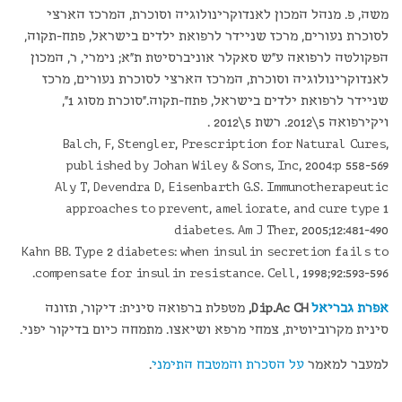
משה, פ. מנהל המכון לאנדוקרינולוגיה וסוכרת, המרכז הארצי
לסוכרת נעורים, מרכז שניידר לרפואת ילדים בישראל, פתח-תקוה,
הפקולטה לרפואה ע״ש סאקלר אוניברסיטת ת״א; נימרי, ר, המכון
לאנדוקרינולוגיה וסוכרת, המרכז הארצי לסוכרת נעורים, מרכז
שניידר לרפואת ילדים בישראל, פתח-תקוה."סוכרת מסוג 1",
ויקירפואה 5\2012. רשת 5\2012 .
Balch, F, Stengler, Prescription for Natural Cures,
published by Johan Wiley & Sons, Inc, 2004:p 558-569
Aly T, Devendra D, Eisenbarth G.S. Immunotherapeutic
approaches to prevent, ameliorate, and cure type 1
diabetes. Am J Ther, 2005;12:481-490
Kahn BB. Type 2 diabetes: when insulin secretion fails to
compensate for insulin resistance. Cell, 1998;92:593-596.
אפרת גבריאל
Dip.Ac CH,
מטפלת ברפואה סינית: דיקור, תזונה
סינית מקרוביוטית, צמחי מרפא ושיאצו. מתמחה כיום בדיקור יפני.
למעבר למאמר
על הסכרת והמטבח התימני
.