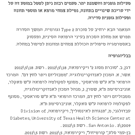
פעילות גופנית והשמנת יתר. פעמים רבות ניתן לטפל במופע זה על
ידי עריכת שינויים בתזונה, נטילת צמחי מרפא או תוספי תזונה
ופעילות גופנית סדירה.
המאמר הבא ירחיב על סוכרת Type 2 וגורמיה. המשך הסדרה
תפרש את מחלת הסכרת בעיני הרפואה הסינית, ותעסוק
באסטרטגיה טיפולית הכוללת צמחים ומזונות לטיפול במחלה.
בבליוגרפיה
דגן, ב. "סוכרת מסוג 2" ויקירפואה, 18\5\2012 . רשת. 18\5\2012
אשר, א. המכון לאנדוקרינולוגיה. "מטבוליזם ויתר לחץ דם". המרכז
הרפואי ת״א ע״ש סוראסקי , מסונף לפקולטה לרפואה ע"ש סאקלר,
אוניברסיטת ת"א, שטרן, נ, מנהל המכון לאנדוקרינולוגיה,
מטבוליזם ויתר לחץ דם, המרכז הרפואי ת״א ע״ש סוראסקי , מסונף
לפקולטה לרפואה ע״ש סאקלר, אוניברסיטת ת״א.
עבדולגני, מ, "תנגודת לאינסולין", ויקירפואה, Division of
Diabetes, University of Texas Health Science Center at
San Antonio . 3\2009 . רשת 5\2012 .
בן-עמי סלע," קורטיזול", ויקירפואה, 5\2012. רשת 5\2012.