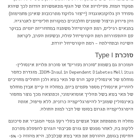
תפקוד המוח. פעילויות אלו של הגוף מתאפשרות הודות לכך שהוא
מעודד הן גלוקונאוגנזה (ייצור גלוקוז מתרכובות שאינן פחמימות)
והן פירוק וניצול שומנים וחלבונים כמקורות חליפיים לאנרגיה.
בתנאים רגילים, רמת הקורטיזול משתנה במחזוריות יומית: בבוקר
עם ההתעוררות רמת הקורטיזול עולה, ובשעות הערב, לקראת
השינה ובתחילתה – רמת הקורטיזול יורדת.
סוכרת Type I
המוכרת גם בשמות "סוכרת נעורים" או סוכרת תלוית אינסולין-
IDDM-Insulin Dependent Diabetes Mellitus. מוגדרת כחסר
מוחלט של אינסולין עקב הרס של תאי בטא ולכן החולים מחויבים
להזריק אינסולין מספר פעמים ביום. במחלה זו קיים אבדן מוחלט
של תאי בטא בשל תהליך אוטואימוני, וכתוצאה מכך נוצר מחסור
באינסולין שמוביל להיפרגליקמיה כרונית. ללא טיפול, אותה
היפרגליקמיה תגרום בסופו של דבר למות החולה.
מחלה זו מתפתחת אצל אנשים בעלי רקע גנטי המגביר את סיכונם
ללקות בה, לאחר מפגש עם גורם סביבתי הגורם להפעלת מערכת
החיסון בגופם, ההורסת את תאי בטא שבלבלב. היא מהווה כ- 5%-