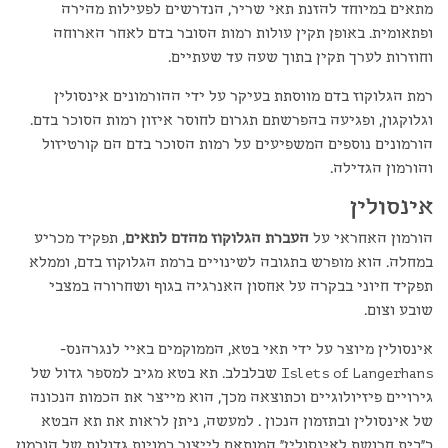
מתאים במיוחד להזנת תאי שריר, הנדרשים לפעילות מהירה
ופתאומית. באופן תקין עולות רמות הסובר בדם לאחר הארוחה
וחוזרות לערך תקין בתוך שעה עד שעתיים.
רמת הגלוקוז בדם מווסתת בעיקר על ידי ההורמונים אינסולין
וגלוקגון, ופגיעה בהפרשתם תגרום לחוסר איזון רמות הסוכר בדם.
הורמונים נוספים המשפיעים על רמות הסוכר בדם הם קורטיזול
והורמון הגדילה.
אינסולין
הורמון האחראי על
העברת הגלוקוז מהדם לתאים
, תפקיד מכריע
במחלה. הוא מופרש בתגובה לשינויים ברמת הגלוקוז בדם, וממלא
תפקיד חיוני בבקרה על אחסון האנרגיה בגוף ושחרורה במצבי
שובע וצום.
אינסולין מיוצר על ידי תאי בטא, הממוקמים באיי לנגרהנס-
Islets of Langerhans שבלבלב. תא בטא מגיב למספר גדול של
גירויים פיזיולוגיים וכתוצאה מכך, הוא מייצר את הכמות הנכונה
של אינסולין ובתזמון הנכון . למעשה, ניתן לראות את תא הבטא
כ"בית חרושת לאינסולין" המותאם לייצור כמויות גדולות של הורמון