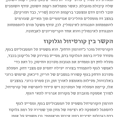
שלה קיבולת מוגבלת. כאשר מתמלאת רקמת השומן, עודף השומנים
עובר לזרם הדם ומצטבר ברקמות הרכות (שריר, כבד ועורקים).
במצב זה מופעלים תהליכים אנזימטיים תוך תאיים, שגורמים
להתפתחות התנגודת לאינסולין. לכן, עודף משקל תורם להתפתחות
התנגודת לאינסולין והוא אחד הקריטריונים לאבחונה.
הקשר בין קורטיזול וגלוקוז
הקורטיזול מוכר כ"הורמון הדחק". הוא משפיע על המטבוליזם בגוף,
מעודד עליה ברמת הגלוקוז בדם, מסייע בפירוק של גליקוגן בכבד,
מעלה לחץ דם ומפחית את תגובות מערכת החיסון, כל זאת כדי
לאפשר לגוף להתמודד בצורה יעילה יחסית עם מצבי דחק. הפעלת
מערכת הדחק בגוף קשורה במצבים של הריון, דיכאון, שימוש כרוני
באלכוהול, פעילות מאומצת לאורך זמן, וכן סטרס כרוני. במצבים
אלו, קיימת הפעלה של המערכת ויש עידוד להפרשה של קורטיזול,
לצורך אספקה מוגברת של מקורות אנרגיה לתאי הגוף.
הורמון הקורטיזול משפיע על המטבוליזם בגוף, ומסייע לגוף
להסתגל לאספקה לא רציפה של מזון תוך שמירה על רמת גלוקוז
בדם בגבולות יציבים בזמן אירוע טראומטי. וכן משפיע על אופן