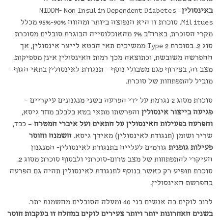
באינסולין
– NIDDM- Non Insulin Dependent Diabetes
Militues. סוכרת זו היא הנפוצה ביותר ומהווה 90%-95% מכלל
מקרי הסוכרת, בארה"ב 7% מהאוכלוסייה הבוגרת סובלים מסוכרת
סוג 2. בסוכרת Type 2 ממשיכים תאי הבטא לייצר אינסולין, אך
ההפרשה משובשת, וכתוצאה מכך רמות האינסולין אינן מספיקות.
מצב זה, בצירוף פגם מטבולי נוסף – תנגודת לאינסולין בתאי הגוף –
מוביל להתפתחות של סוכרת.
סוכרת מסוג 2 נגרמת על ידי הפרעה בשני מנגנונים עיקריים –
פגיעה בייצור אינסולין
והפרשתו מתאי בטא בלבלב מחד גיסא,
והפרעה בפעילות האינסולין על התאים ועל איברי המטרה
– כבד,
שריר ושומן (תנגודת לאינסולין) מאידך גיסא.
השמנה וחוסר
פעילות גופנית
גורמים לעלייה בתנגודת לאינסולין- המנגנון
העיקרי להתפתחות של מצב טרום-סוכרתי ולבסוף סוכרת מסוג 2.
סוכרת תופיע רק כאשר בנוסף לתנגודת לאינסולין תהיה גם הפרעה
בהפרשת האינסולין.
לרוב לוקים בה אנשים בני 40 ומעלה הסובלים מהשמנת יתר.
בשנים האחרונות יותר ויותר צעירים לוקים במחלה זו בעקבות חוסר