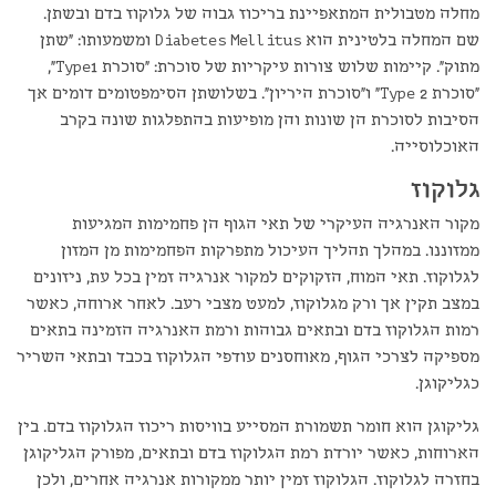
מחלה מטבולית המתאפיינת בריכוז גבוה של גלוקוז בדם ובשתן.
שם המחלה בלטינית הוא Diabetes Mellitus ומשמעותו: "שתן
מתוק". קיימות שלוש צורות עיקריות של סוכרת: "סוכרת Type1",
"סוכרת Type 2" ו"סוכרת היריון". בשלושתן הסימפטומים דומים אך
הסיבות לסוכרת הן שונות והן מופיעות בהתפלגות שונה בקרב
האוכלוסייה.
גלוקוז
מקור האנרגיה העיקרי של תאי הגוף הן פחמימות המגיעות
ממזוננו. במהלך תהליך העיכול מתפרקות הפחמימות מן המזון
לגלוקוז. תאי המוח, הזקוקים למקור אנרגיה זמין בכל עת, ניזונים
במצב תקין אך ורק מגלוקוז, למעט מצבי רעב. לאחר ארוחה, כאשר
רמות הגלוקוז בדם ובתאים גבוהות ורמת האנרגיה הזמינה בתאים
מספיקה לצרכי הגוף, מאוחסנים עודפי הגלוקוז בכבד ובתאי השריר
כגליקוגן.
גליקוגן הוא חומר תשמורת המסייע בוויסות ריכוז הגלוקוז בדם. בין
הארוחות, כאשר יורדת רמת הגלוקוז בדם ובתאים, מפורק הגליקוגן
בחזרה לגלוקוז. הגלוקוז זמין יותר ממקורות אנרגיה אחרים, ולכן