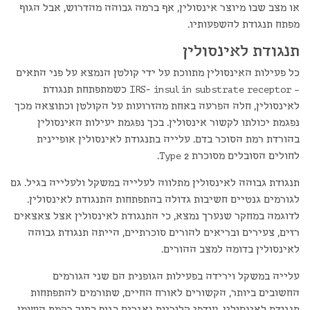
או מצב שבו מיוצר אינסולין, אף ברמה גבוהה מהדרוש, אבל הגוף
מפתח תנגודת להשפעותיו.
תנגודת לאינסולין
כל פעילות האינסולין מתווכת על ידי קולטן הנמצא על פני התאים
– IRS- insulin substrate receptor כשמתפתחת תנגודת
לאינסולין, חלה הפרעה באחת מהזרועות על הקולטן וכתוצאה מכך
נפגמת יכולתו לקשור אינסולין. בכך נפגמת יעילות האינסולין
בהורדת רמת הסוכר בדם. עלייה בתנגודת לאינסולין אופיינית
לחולים הסובלים מסוכרת Type 2.
תנגודת גבוהה לאינסולין מתלווה לעלייה במשקל ולעלייה בגיל. גם
לגורמים גנטיים חשיבות גדולה בהתפתחות התנגודת לאינסולין.
לדוגמה במחקר שנערך נמצא, כי התנגודת לאינסולין אצל צאצאים
רזים, צעירים ובריאים להורים סוכרתיים, הייתה תנגודת גבוהה
לאינסולין בדומה למצב ההורים.
עלייה במשקל וירידה בפעילות הגופנית הם שני הגורמים
החשובים ביותר, הקשורים לאורח החיים, שתורמים להתפתחות
תנגודת לאינסולין. עודפי קלוריות נאגרים בגוף בתוך רקמת השומן,