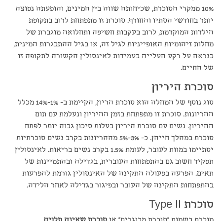
10% ממקרי הסוכרת, שכיחותה שווה בין המינים, והופעתה נפוצה
יותר בחודשי הסתיו והחורף. סוכרת זו מתפתחת לרוב בתקופת
הילדות המוקדמת, לרוב בעקבות חשיפה ותחלואה מוגברת של
מחלות זיהומיות האופייניות לגיל זה, או בגיל ההתבגרות המינית,
כנראה על רקע העלייה בעמידות לאינסולין הקשורה לתקופה זו
של החיים.
סוכרת היריון
סוג נוסף של המחלה הוא סוכרת הריון, הקיימת ב- 1%-14% מכלל
ההריונות. סוכרת זו מתפתחת בזמן ההיריון ונעלמת עם תום
ההיריון. נשים עם סוכרת היריון בעלות סיכון גבוה יותר לפתח
סוכרת במהלך חייהן. כ- 3%-5% מההריונות בקרב נשים סוכרתיות
יסתיימו במוות לעובר, לעומת 1.5% בקרב נשים בריאות. לאינסולין
תפקיד חשוב גם בהתפתחות העוברית, בגדילה ובהתמיינות של
תאים. הפרעה בפעולה התקינה של האינסולין גורמת להפרעות
בהתפתחות התקינה של העובר ובפיגור בגדילה לאחר הלידה.
סוכרת Type II
מוכרת בשמות "סוכרת מבוגרים" או
סוכרת שאינה תלויה